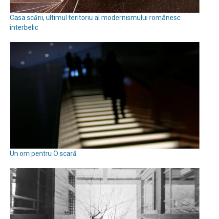
Casa scării, ultimul teritoriu al modernismului românesc
interbelic
Un om pentru O scară