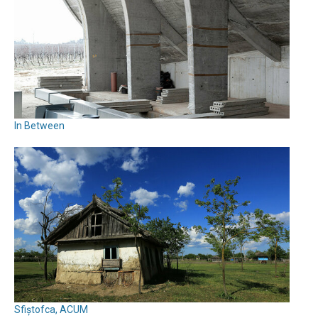
In Between
Sfiștofca, ACUM