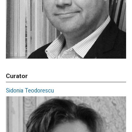
Curator
Sidonia
Teodorescu