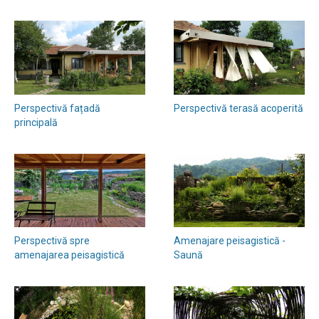
Perspectivă fațadă
Perspectivă terasă acoperită
principală
Perspectivă spre
Amenajare peisagistică -
amenajarea peisagistică
Saună