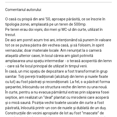
Comentariul autorului:
O casă cu prispă din anii ’50, aproape părăsită, ce se înscrie în
tipologia zonei, amplasată pe un teren de 500mp.
Pe teren erau doi vișini, doi meri și WC-ul din curte, utilizat în
trecut.
De aici am pornit acum trei ani, intenționând să punem în valoare
tot ce se putea păstra din vechea casă, și să folosim, în spirit
vernacular, doar materiale locale. Am renunțat la o cameră
atașată ulterior casei, în locul căreia am găsit potrivită
amplasarea unui spațiu intermediar - o terasă acoperită din lemn
- care să fie locul principal de utilizat în timpul verii.
În casă, un mic spațiu de depozitare a fost transformat în grup
sanitar. Toți pereții tradiționali (alcătuiți din lemn și nuiele fixate
cu lut) au fost păstrați și recondiționati. La fel, s-a păstrat forma
șarpantei, înlocuindu-se structura veche din lemn cu una nouă.
În curte, pentru a nu evacua pământul extras prin săparea fosei
septice, am realizat un “deal” plantat cu mirodenii care acoperă
și o mică saună. Poziția vechii toalete uscate din curte a fost
păstrată, înlocuită printr-un con de nuiele și dublată de un duș.
Construcțiile din vecini apropiate de lot au fost “mascate” de