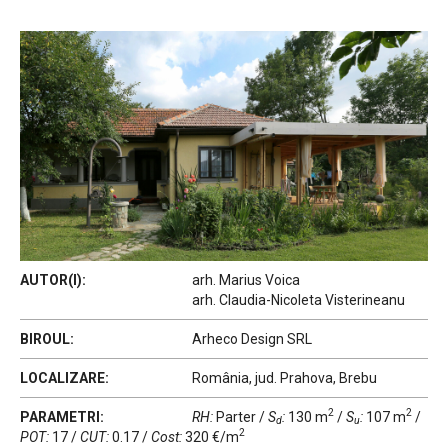
AUTOR(I):
arh. Marius Voica
arh. Claudia-Nicoleta Visterineanu
BIROUL:
Arheco Design SRL
LOCALIZARE:
România, jud. Prahova, Brebu
2
2
PARAMETRI:
RH:
Parter
/
S
:
130 m
/
S
:
107 m
/
d
u
2
POT:
17
/
CUT:
0.17
/
Cost:
320 €/m