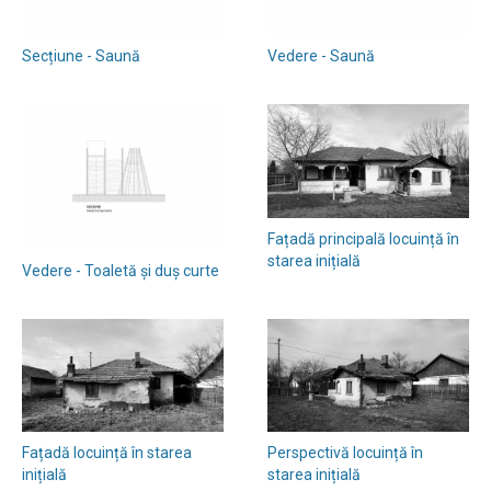
Secțiune - Saună
Vedere - Saună
Fațadă principală locuință în
starea inițială
Vedere - Toaletă și duș curte
Fațadă locuință în starea
Perspectivă locuință în
inițială
starea inițială