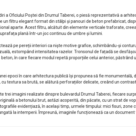
ri a Oficiului Poștei din Drumul Taberei, o piesă reprezentativă a arhitec
e un filtru elegant format din stâlpi și panouri de beton prefabricat, dis
țional aparte. Acest filtru, alcătuit din elemente verticale traforate, cre
uprafața plană într-un joc continuu de umbre și lumini.
iectează pe pereții interiori ca niște motive grafice, schimbându-și contur
 vizuală, estompând intensitatea razelor. Tronsonul de fațadă se desfăș
ton, în care fiecare modul repetă proporțiile celui anterior, păstrând un
i epoci în care arhitectura publică își propunea să fie monumentală, da
cu textura sa brută, se alătură perforațiilor delicate, creând un contrast
trei imagini realizate dinspre bulevardul Drumul Taberei, fiecare surprin
iginală a betonului brut, astăzi acoperită, din păcate, cu un strat de 
otografiile evidențiază, în același timp, urmele timpului: mici fisuri, zone 
ngată la intemperii. Împreună, imaginile funcționează ca un document vi