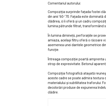
Comentariul autorului:
Compoziția surprinde fațada fostei clădi
din anii ’60-’70. Fațada este dominată d
clădirea, ci îi oferă și un cadru compozi
lumina pătrunde filtrat, transformând s
În lumina dimineții, perforațiile se pro
amiaza, același filtru oferă o răcoare
asemenea unei dantele geometrice din be
funcție.
Întreaga compoziție poartă amprenta une
strop de expresivitate. Betonul aparent, 
Compoziția fotografică atașată reunește 
aceste cadre se poate admira textura or
materialului și subtilitatea traforului. F
decolorări produse de expunerea îndelu
clădire.