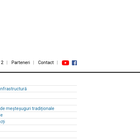
12
Parteneri
Contact
 infrastructură
ă de meșteșuguri tradiționale
re
cți