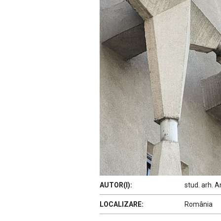
AUTOR(I):
stud. arh. A
LOCALIZARE:
România