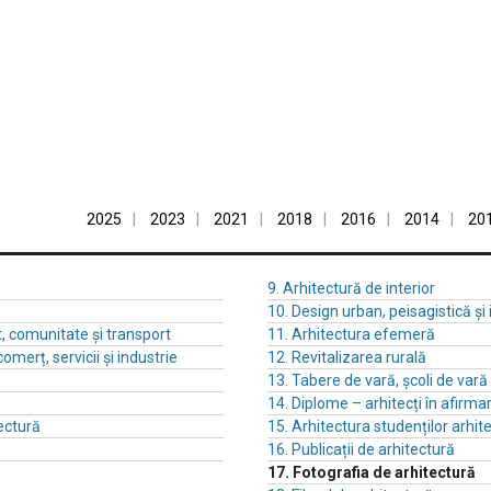
2025
2023
2021
2018
2016
2014
20
9. Arhitectură de interior
10. Design urban, peisagistică și
t, comunitate și transport
11. Arhitectura efemeră
comerț, servicii și industrie
12. Revitalizarea rurală
13. Tabere de vară, școli de var
14. Diplome – arhitecți în afirma
ectură
15. Arhitectura studenților arhite
16. Publicații de arhitectură
17. Fotografia de arhitectură