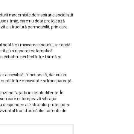
turii moderniste de inspirație socialistă
puse ritmic, care nu doar protejează
ează o structură permeabilă, prin care
ul odată cu mișcarea soarelui, iar după-
oară cu o rigoare matematică,
 echilibru perfect între formă și
r accesibilă, funcțională, dar cu un
 subtil între masivitate și transparență.
zând fațada în detalii diferite. În
vopsea care estompează vibrația
cu desprinderi ale stratului protector și
zual al transformărilor suferite de