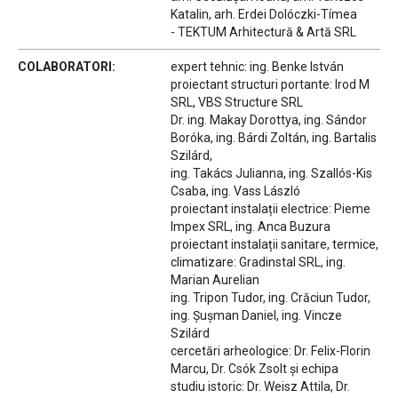
Katalin, arh. Erdei Dolóczki-Tímea
- TEKTUM Arhitectură & Artă SRL
COLABORATORI:
expert tehnic: ing. Benke István
proiectant structuri portante: Irod M
SRL, VBS Structure SRL
Dr. ing. Makay Dorottya, ing. Sándor
Boróka, ing. Bárdi Zoltán, ing. Bartalis
Szilárd,
ing. Takács Julianna, ing. Szallós-Kis
Csaba, ing. Vass László
proiectant instalații electrice: Pieme
Impex SRL, ing. Anca Buzura
proiectant instalații sanitare, termice,
climatizare: Gradinstal SRL, ing.
Marian Aurelian
ing. Tripon Tudor, ing. Crăciun Tudor,
ing. Șușman Daniel, ing. Vincze
Szilárd
cercetări arheologice: Dr. Felix-Florin
Marcu, Dr. Csók Zsolt și echipa
studiu istoric: Dr. Weisz Attila, Dr.