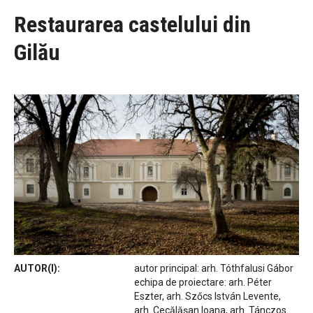
Restaurarea castelului din
Gilău
AUTOR(I):
autor principal: arh. Tóthfalusi Gábor
echipa de proiectare: arh. Péter
Eszter, arh. Szőcs István Levente,
arh. Cecălășan Ioana, arh. Tánczos