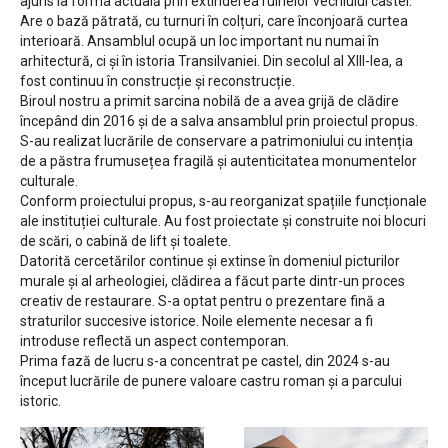
ajuns la forma actuală prin extinderea ruinelor vechiului castel.
Are o bază pătrată, cu turnuri în colțuri, care înconjoară curtea
interioară. Ansamblul ocupă un loc important nu numai în
arhitectură, ci și în istoria Transilvaniei. Din secolul al XIII-lea, a
fost continuu în construcție și reconstrucție.
Biroul nostru a primit sarcina nobilă de a avea grijă de clădire
începând din 2016 și de a salva ansamblul prin proiectul propus.
S-au realizat lucrările de conservare a patrimoniului cu intenția
de a păstra frumusețea fragilă și autenticitatea monumentelor
culturale.
Conform proiectului propus, s-au reorganizat spațiile funcționale
ale instituției culturale. Au fost proiectate și construite noi blocuri
de scări, o cabină de lift și toalete.
Datorită cercetărilor continue și extinse în domeniul picturilor
murale și al arheologiei, clădirea a făcut parte dintr-un proces
creativ de restaurare. S-a optat pentru o prezentare fină a
straturilor succesive istorice. Noile elemente necesar a fi
introduse reflectă un aspect contemporan.
Prima fază de lucru s-a concentrat pe castel, din 2024 s-au
început lucrările de punere valoare castru roman și a parcului
istoric.