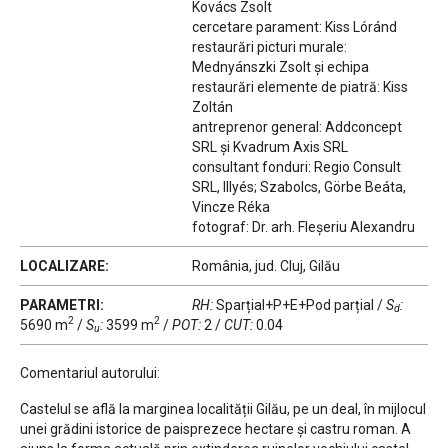
Kovács Zsolt
cercetare parament: Kiss Lóránd
restaurări picturi murale:
Mednyánszki Zsolt și echipa
restaurări elemente de piatră: Kiss
Zoltán
antreprenor general: Addconcept
SRL și Kvadrum Axis SRL
consultant fonduri: Regio Consult
SRL, Illyés; Szabolcs, Görbe Beáta,
Vincze Réka
fotograf: Dr. arh. Fleșeriu Alexandru
LOCALIZARE:
România, jud. Cluj, Gilău
PARAMETRI:
RH:
Sparțial+P+E+Pod parțial
/
S
:
d
2
2
5690 m
/
S
:
3599 m
/
POT:
2
/
CUT:
0.04
u
Comentariul autorului:
Castelul se află la marginea localității Gilău, pe un deal, în mijlocul
unei grădini istorice de paisprezece hectare și castru roman. A