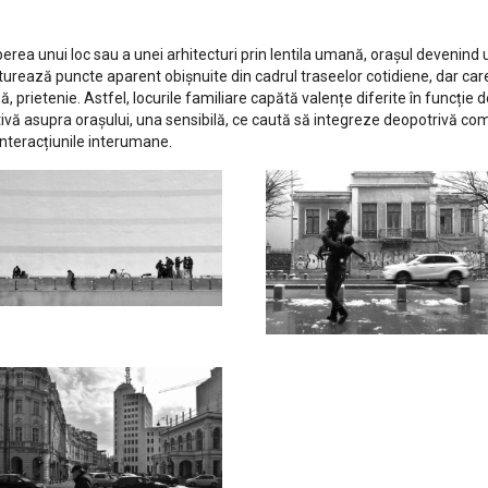
erea unui loc sau a unei arhitecturi prin lentila umană, orașul devenind 
pturează puncte aparent obișnuite din cadrul traseelor cotidiene, dar ca
, prietenie. Astfel, locurile familiare capătă valențe diferite în funcție d
ctivă asupra orașului, una sensibilă, ce caută să integreze deopotrivă com
 interacțiunile interumane.