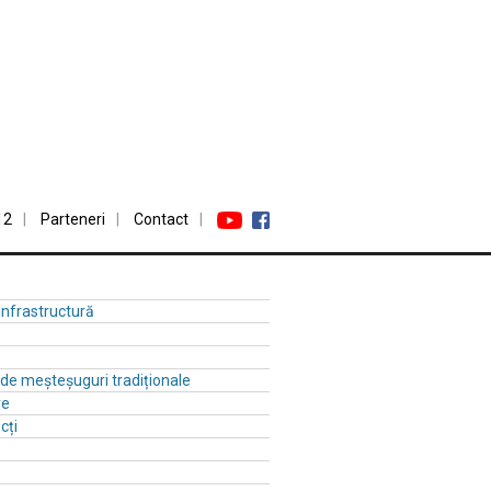
12
Parteneri
Contact
 infrastructură
ă de meșteșuguri tradiționale
re
cți