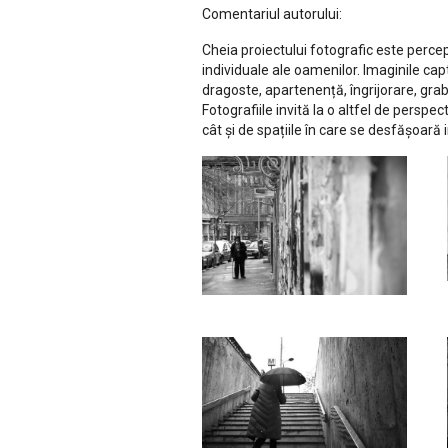
Comentariul autorului:
Cheia proiectului fotografic este percep
individuale ale oamenilor. Imaginile ca
dragoste, apartenență, îngrijorare, grabă
Fotografiile invită la o altfel de perspe
cât și de spațiile în care se desfășoară