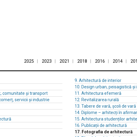
2025
2023
2021
2018
2016
2014
20
9. Arhitectură de interior
10. Design urban, peisagistică și
t, comunitate și transport
11. Arhitectura efemeră
comerț, servicii și industrie
12. Revitalizarea rurală
13. Tabere de vară, școli de var
14. Diplome – arhitecți în afirma
ectură
15. Arhitectura studenților arhite
16. Publicații de arhitectură
17. Fotografia de arhitectură