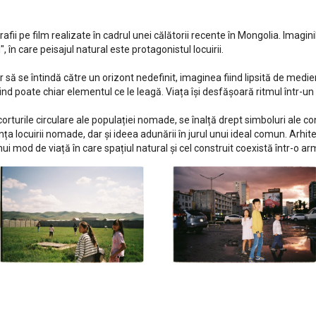
fii pe film realizate în cadrul unei călătorii recente în Mongolia. Imagin
, în care peisajul natural este protagonistul locuirii.
r să se întindă către un orizont nedefinit, imaginea fiind lipsită de medi
, fiind poate chiar elementul ce le leagă. Viața își desfășoară ritmul într-
corturile circulare ale populației nomade, se înalță drept simboluri ale co
ța locuirii nomade, dar și ideea adunării în jurul unui ideal comun. Arh
i mod de viață în care spațiul natural și cel construit coexistă într-o ar