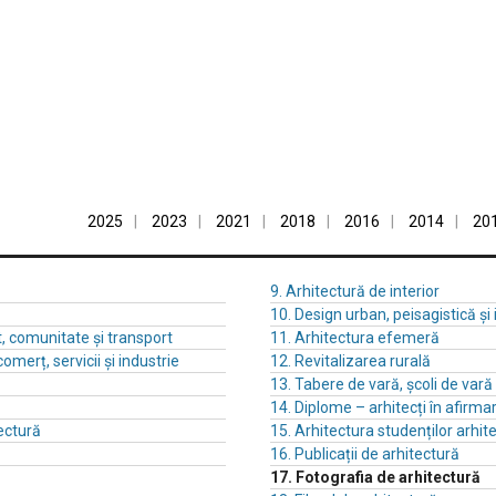
2025
2023
2021
2018
2016
2014
20
9. Arhitectură de interior
10. Design urban, peisagistică și
t, comunitate și transport
11. Arhitectura efemeră
comerț, servicii și industrie
12. Revitalizarea rurală
13. Tabere de vară, școli de var
14. Diplome – arhitecți în afirma
ectură
15. Arhitectura studenților arhite
16. Publicații de arhitectură
17. Fotografia de arhitectură