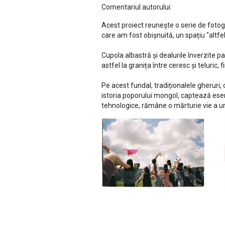
Comentariul autorului:
Acest proiect reunește o serie de fotogra
care am fost obișnuită, un spațiu "altfel"
Cupola albastră și dealurile înverzite pa
astfel la granița între ceresc și teluric
Pe acest fundal, tradiționalele gheruri, 
istoria poporului mongol, captează esen
tehnologice, rămâne o mărturie vie a unu