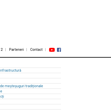
12
Parteneri
Contact
 infrastructură
ă de meșteșuguri tradiționale
re
cți