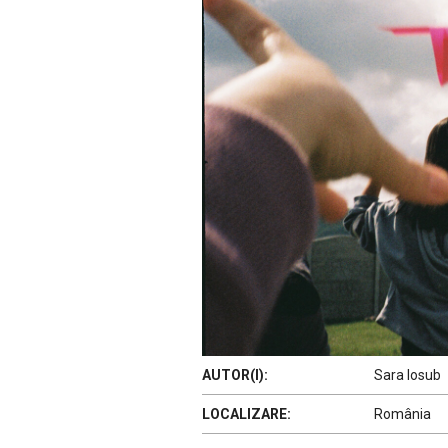
AUTOR(I):
Sara Iosub
LOCALIZARE:
România