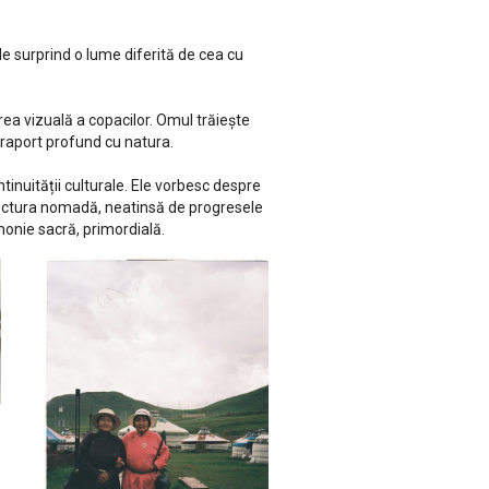
ile surprind o lume diferită de cea cu
erea vizuală a copacilor. Omul trăiește
un raport profund cu natura.
ntinuității culturale. Ele vorbesc despre
itectura nomadă, neatinsă de progresele
monie sacră, primordială.