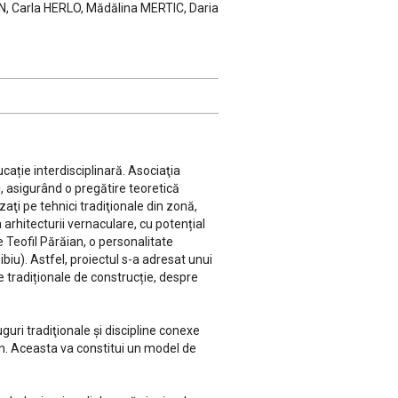
N, Carla HERLO, Mădălina MERTIC, Daria
cație interdisciplinară. Asociaţia
i, asigurând o pregătire teoretică
aţi pe tehnici tradiţionale din zonă,
 arhitecturii vernaculare, cu potențial
e Teofil Părăian, o personalitate
biu). Astfel, proiectul s-a adresat unui
e tradiționale de construcție, despre
ri tradiţionale şi discipline conexe
ian. Aceasta va constitui un model de