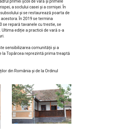
adrul primei şcoli de vară şi primele
ei, a soclului casei şi a cornișei. În
 subsolului şi se restaurează poarta de
a acestora. În 2019 se termina
0 se repară tavanele cu trestie, se
 Ultima ediție a practicii de vară s-a
ri.
te sensibilizarea comunității și a
r de la Topârcea reprezintă prima treaptă
cților din România și de la Ordinul