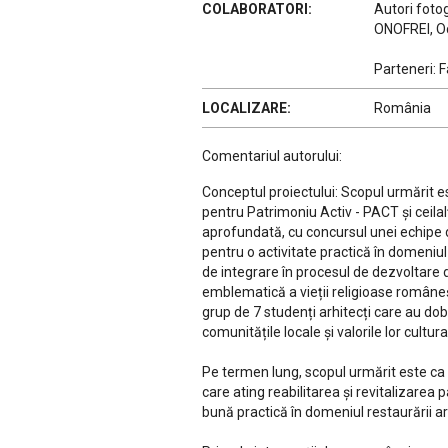
COLABORATORI:
Autori foto
ONOFREI, O
Parteneri: 
LOCALIZARE:
România
Comentariul autorului:
Conceptul proiectului: Scopul urmărit es
pentru Patrimoniu Activ - PACT și ceilal
aprofundată, cu concursul unei echipe de
pentru o activitate practică în domeniul 
de integrare în procesul de dezvoltare du
emblematică a vieții religioase româneșt
grup de 7 studenți arhitecți care au do
comunitățile locale și valorile lor cultura
Pe termen lung, scopul urmărit este ca 
care ating reabilitarea și revitalizarea
bună practică în domeniul restaurării arh