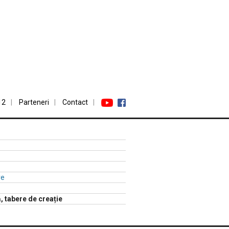
12
Parteneri
Contact
re
ă, tabere de creație