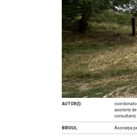
AUTOR(I):
coordonator
asistenți d
consultanți
BIROUL:
Asociaţia p