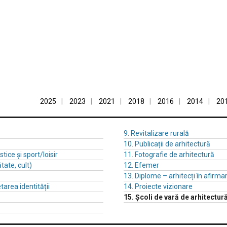
2025
2023
2021
2018
2016
2014
20
9. Revitalizare rurală
10. Publicații de arhitectură
stice și sport/loisir
11. Fotografie de arhitectură
tate, cult)
12. Efemer
13. Diplome – arhitecți în afirma
tarea identității
14. Proiecte vizionare
15. Școli de vară de arhitectur