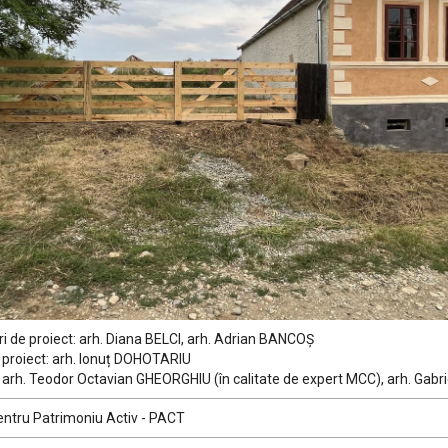
i de proiect: arh. Diana BELCI, arh. Adrian BANCOȘ
e proiect: arh. Ionuț DOHOTARIU
: arh. Teodor Octavian GHEORGHIU (în calitate de expert MCC), arh. Gab
entru Patrimoniu Activ - PACT