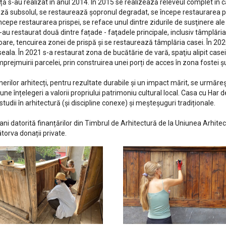
ță s-au realizat în anul 2014. În 2015 se realizează releveul complet în c
ază subsolul, se restaurează șopronul degradat, se începe restaurarea prisp
cepe restaurarea prispei, se reface unul dintre zidurile de susţinere ale
-au restaurat două dintre fațade - faţadele principale, inclusiv tâmplări
oare, tencuirea zonei de prispă şi se restaurează tâmplăria casei. În 202
eala. În 2021 s-a restaurat zona de bucătărie de vară, spaţiu alipit casei.
prejmuirii parcelei, prin construirea unei porți de acces în zona fostei șu
nerilor arhitecți, pentru rezultate durabile și un impact mărit, se urmăreș
 bune înțelegeri a valorii propriului patrimoniu cultural local. Casa cu Ha
dii în arhitectură (și discipline conexe) și meșteșuguri tradiționale.
 8 ani datorită finanțărilor din Timbrul de Arhitectură de la Uniunea Arhite
torva donații private.