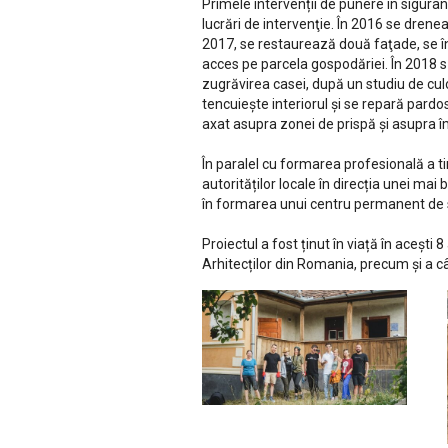
Primele intervenții de punere în siguran
lucrări de intervenţie. În 2016 se drene
2017, se restaurează două faţade, se în
acces pe parcela gospodăriei. În 2018 s
zugrăvirea casei, după un studiu de cul
tencuieşte interiorul şi se repară pardos
axat asupra zonei de prispă și asupra îm
În paralel cu formarea profesională a ti
autorităților locale în direcția unei mai
în formarea unui centru permanent de stu
Proiectul a fost ținut în viață în acești
Arhitecților din Romania, precum și a câ