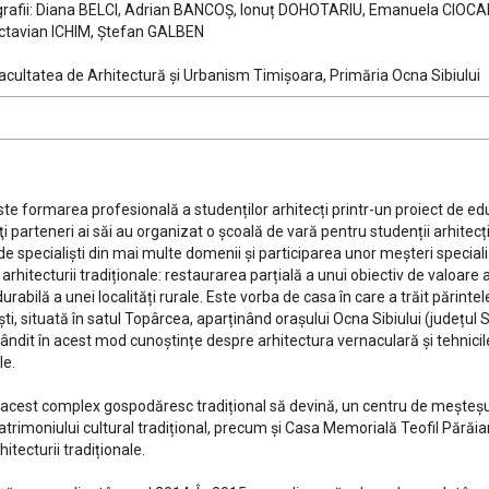
grafii: Diana BELCI, Adrian BANCOȘ, Ionuț DOHOTARIU, Emanuela CIOCA
ctavian ICHIM, Ștefan GALBEN
Facultatea de Arhitectură și Urbanism Timișoara, Primăria Ocna Sibiului
te formarea profesională a studenților arhitecți printr-un proiect de edu
ţi parteneri ai săi au organizat o școală de vară pentru studenții arhitecț
 specialiști din mai multe domenii şi participarea unor meşteri specializ
arhitecturii tradiționale: restaurarea parțială a unui obiectiv de valoare a
rabilă a unei localități rurale. Este vorba de casa în care a trăit părintel
i, situată în satul Topârcea, aparținând orașului Ocna Sibiului (județul Si
bândit în acest mod cunoștințe despre arhitectura vernaculară și tehnicil
le.
acest complex gospodăresc tradițional să devină, un centru de meşteşugu
 patrimoniului cultural tradițional, precum şi Casa Memorială Teofil Pără
itecturii tradiționale.