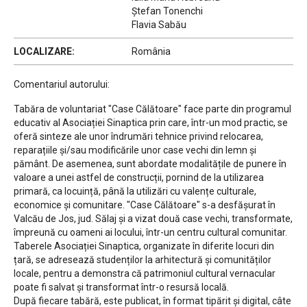
Ștefan Tonenchi
Flavia Sabău
LOCALIZARE:
România
Comentariul autorului:
Tabăra de voluntariat "Case Călătoare" face parte din programul
educativ al Asociației Sinaptica prin care, într-un mod practic, se
oferă sinteze ale unor îndrumări tehnice privind relocarea,
reparațiile și/sau modificările unor case vechi din lemn și
pământ. De asemenea, sunt abordate modalitățile de punere în
valoare a unei astfel de construcții, pornind de la utilizarea
primară, ca locuință, până la utilizări cu valențe culturale,
economice și comunitare. "Case Călătoare" s-a desfășurat în
Valcău de Jos, jud. Sălaj și a vizat două case vechi, transformate,
împreună cu oameni ai locului, într-un centru cultural comunitar.
Taberele Asociației Sinaptica, organizate în diferite locuri din
țară, se adresează studenților la arhitectură și comunităților
locale, pentru a demonstra că patrimoniul cultural vernacular
poate fi salvat și transformat într-o resursă locală.
După fiecare tabără, este publicat, în format tipărit și digital, câte