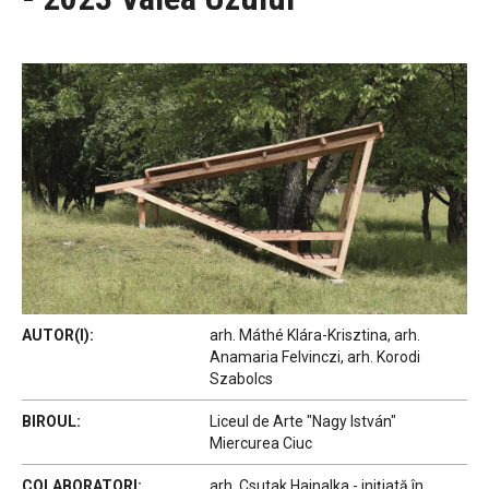
AUTOR(I):
arh. Máthé Klára-Krisztina, arh.
Anamaria Felvinczi, arh. Korodi
Szabolcs
BIROUL:
Liceul de Arte "Nagy István"
Miercurea Ciuc
COLABORATORI:
arh. Csutak Hajnalka - inițiată în