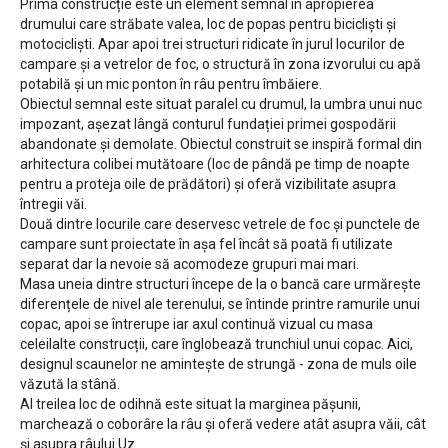
Prima construcție este un element semnal în apropierea
drumului care străbate valea, loc de popas pentru bicicliști și
motocicliști. Apar apoi trei structuri ridicate în jurul locurilor de
campare și a vetrelor de foc, o structură în zona izvorului cu apă
potabilă și un mic ponton în râu pentru îmbăiere.
Obiectul semnal este situat paralel cu drumul, la umbra unui nuc
impozant, așezat lângă conturul fundației primei gospodării
abandonate și demolate. Obiectul construit se inspiră formal din
arhitectura colibei mutătoare (loc de pândă pe timp de noapte
pentru a proteja oile de prădători) și oferă vizibilitate asupra
întregii văi.
Două dintre locurile care deservesc vetrele de foc și punctele de
campare sunt proiectate în așa fel încât să poată fi utilizate
separat dar la nevoie să acomodeze grupuri mai mari.
Masa uneia dintre structuri începe de la o bancă care urmărește
diferențele de nivel ale terenului, se întinde printre ramurile unui
copac, apoi se întrerupe iar axul continuă vizual cu masa
celeilalte construcții, care înglobează trunchiul unui copac. Aici,
designul scaunelor ne amintește de strungă - zona de muls oile
văzută la stână.
Al treilea loc de odihnă este situat la marginea pășunii,
marchează o coborâre la râu și oferă vedere atât asupra văii, cât
și asupra râului Uz.