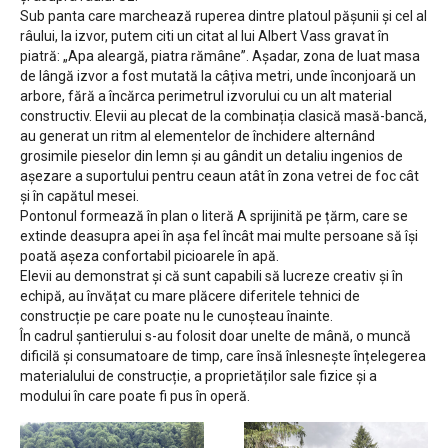
Sub panta care marchează ruperea dintre platoul pășunii și cel al
râului, la izvor, putem citi un citat al lui Albert Vass gravat în
piatră: „Apa aleargă, piatra rămâne”. Așadar, zona de luat masa
de lângă izvor a fost mutată la câțiva metri, unde înconjoară un
arbore, fără a încărca perimetrul izvorului cu un alt material
constructiv. Elevii au plecat de la combinația clasică masă-bancă,
au generat un ritm al elementelor de închidere alternând
grosimile pieselor din lemn și au gândit un detaliu ingenios de
așezare a suportului pentru ceaun atât în zona vetrei de foc cât
și în capătul mesei.
Pontonul formează în plan o literă A sprijinită pe țărm, care se
extinde deasupra apei în așa fel încât mai multe persoane să își
poată așeza confortabil picioarele în apă.
Elevii au demonstrat și că sunt capabili să lucreze creativ și în
echipă, au învățat cu mare plăcere diferitele tehnici de
construcție pe care poate nu le cunoșteau înainte.
În cadrul șantierului s-au folosit doar unelte de mână, o muncă
dificilă și consumatoare de timp, care însă înlesnește înțelegerea
materialului de construcție, a proprietăților sale fizice și a
modului în care poate fi pus în operă.