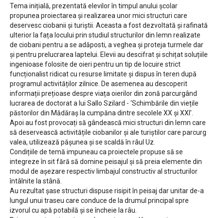
Tema inițială, prezentată elevilor în timpul anului școlar
propunea proiectarea și realizarea unor mici structuri care
deservesc ciobanii și turiștii. Aceasta a fost dezvoltată și rafinată
ulterior la fața locului prin studiul structurilor din lemn realizate
de ciobani pentru a se adăposti, a veghea și proteja turmele dar
și pentru prelucrarea laptelui. Elevii au descifrat și schițat soluțiile
ingenioase folosite de oieri pentru un tip de locuire strict
funcționalist ridicat cu resurse limitate și dispus în teren după
programul activităților zilnice. De asemenea au descoperit
informații prețioase despre viața oierilor din zonă parcurgând
lucrarea de doctorat a lui Sallo Szilard - ‘Schimbările din viețile
păstorilor din Mădăraș la cumpăna dintre secolele XX și XXI’.
Apoi au fost provocați să gândească mici structuri din lemn care
să deservească activitățile ciobanilor și ale turiștilor care parcurg
valea, utilizează pășunea și se scaldă în râul Uz.
Condițiile de temă impuneau ca proiectele propuse să se
integreze în sit fără să domine peisajul și să preia elemente din
modul de așezare respectiv limbajul constructiv al structurilor
întâlnite la stână.
Au rezultat șase structuri dispuse risipit în peisaj dar unitar de-a
lungul unui traseu care conduce de la drumul principal spre
izvorul cu apă potabilă și se încheie la râu.