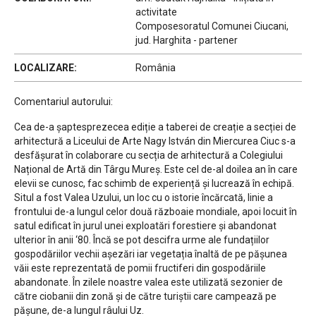
activitate
Composesoratul Comunei Ciucani,
jud. Harghita - partener
LOCALIZARE:
România
Comentariul autorului:
Cea de-a șaptesprezecea ediție a taberei de creație a secției de
arhitectură a Liceului de Arte Nagy István din Miercurea Ciuc s-a
desfășurat în colaborare cu secția de arhitectură a Colegiului
Național de Artă din Târgu Mureș. Este cel de-al doilea an în care
elevii se cunosc, fac schimb de experiență și lucrează în echipă.
Situl a fost Valea Uzului, un loc cu o istorie încărcată, linie a
frontului de-a lungul celor două războaie mondiale, apoi locuit în
satul edificat în jurul unei exploatări forestiere și abandonat
ulterior în anii ‘80. Încă se pot descifra urme ale fundațiilor
gospodăriilor vechii așezări iar vegetația înaltă de pe pășunea
văii este reprezentată de pomii fructiferi din gospodăriile
abandonate. În zilele noastre valea este utilizată sezonier de
către ciobanii din zonă și de către turiștii care campează pe
pășune, de-a lungul râului Uz.