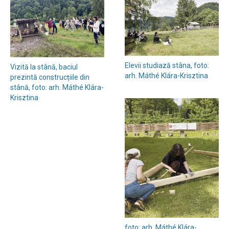
Elevii studiază stâna, foto:
Vizită la stână, baciul
arh. Máthé Klára-Krisztina
prezintă construcțiile din
stână, foto: arh. Máthé Klára-
Krisztina
foto: arh. Máthé Klára-