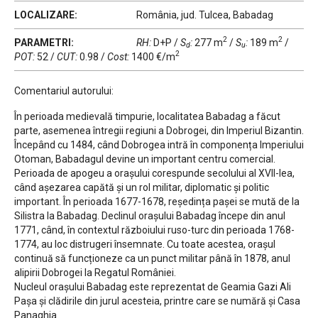
LOCALIZARE:
România, jud. Tulcea, Babadag
2
2
PARAMETRI:
RH:
D+P
/
S
:
277 m
/
S
:
189 m
/
d
u
2
POT:
52
/
CUT:
0.98
/
Cost:
1400 €/m
Comentariul autorului:
În perioada medievală timpurie, localitatea Babadag a făcut
parte, asemenea întregii regiuni a Dobrogei, din Imperiul Bizantin.
Începând cu 1484, când Dobrogea intră în componența Imperiului
Otoman, Babadagul devine un important centru comercial.
Perioada de apogeu a orașului corespunde secolului al XVII-lea,
când așezarea capătă și un rol militar, diplomatic și politic
important. În perioada 1677-1678, reședința pașei se mută de la
Silistra la Babadag. Declinul orașului Babadag începe din anul
1771, când, în contextul războiului ruso-turc din perioada 1768-
1774, au loc distrugeri însemnate. Cu toate acestea, orașul
continuă să funcționeze ca un punct militar până în 1878, anul
alipirii Dobrogei la Regatul României.
Nucleul orașului Babadag este reprezentat de Geamia Gazi Ali
Pașa și clădirile din jurul acesteia, printre care se numără și Casa
Panaghia.