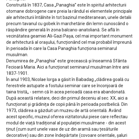
Construită în 1837, Casa „Panaghia” este în spiritul arhitecturii
otomane dobrogene care preia la rândul ei elementele principale
ale arhitecturii întâlnite în tot bazinul mediteranean, unele detalii
precum tavanul cu gobek în marchetărie din lemn cunoscând o
răspândire generală în zona balcano-anatoliană. Se află în
vecinătatea geamiei Ali-Gazi Pașa, cel mai important monument
de arhitectură al orașului, funcționând cel mai probabil împreună
în perioada în care la Casa Panaghia funcționa seminarul
musulman.
Denumirea de „Panaghia” este grecească și înseamnă Sfânta
Fecioară Maria. Aici a funcționat seminarul musulman între anii
1837-1901.
În anul 1903, Nicolae Iorga a găsit în Babadag „clădirea goală cu
ferestrele astupate a fostului seminar care se înconjoară de
taina tristă„ - semn că în acea perioadă casa era abandonată.
După această relatare, deci din primul deceniu al sec. XX, aici a
funcționat și grădinița de copii până în perioada postbelică. Din
1973, clădirea a găzduit un muzeu de artă orientală. Având
acest specific, muzeul oferea vizitatorului piese care reflectau
modul de viață tradițional al populației musulmane - din acest
ținut (cum sunt unele vase de uz din aramă sau țesăturile
decorative) sau din zone îndepărtate (covoare orientale, șaluri