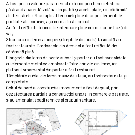
A fost pus în valoare paramentul exterior prin tencuieli șterse,
păstrând aparentă zidăria din piatră și arcele plate, din cărămidă,
ale ferestrelor. S-au aplicat tencuieli pline doar pe elementele
profilate ale cornișei, așa cum a fost original.
Au fost refăcute tencuielile interioare pline cu mortar pe bază de
var;
Structura din lemn a prispei și treptele din piatră fasonată au
fost restaurate. Pardoseala din demisol a fost refăcută din
cărămidă plină.
Planșeele din lemn de peste subsol și parter au fost consolidate
cu elemente metalice amplasate între grinzile din lemn, iar
plafonul ornamental din parter a fost restaurat.
Tâmplăriile duble, din lemn masiv de stejar, au fost restaurate și
completate.
Colțul de nord al construcției monument a fost degajat, prin
dezafectarea parțială a construcției anexă; în camerele păstrate,
s-au amenajat spații tehnice și grupuri sanitare.