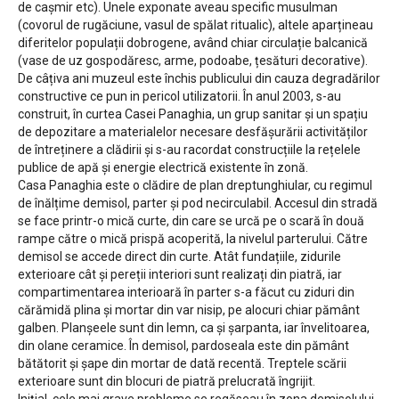
de cașmir etc). Unele exponate aveau specific musulman
(covorul de rugăciune, vasul de spălat ritualic), altele aparțineau
diferitelor populații dobrogene, având chiar circulație balcanică
(vase de uz gospodăresc, arme, podoabe, țesături decorative).
De câțiva ani muzeul este închis publicului din cauza degradărilor
constructive ce pun in pericol utilizatorii. În anul 2003, s-au
construit, în curtea Casei Panaghia, un grup sanitar și un spațiu
de depozitare a materialelor necesare desfășurării activităților
de întreținere a clădirii și s-au racordat construcțiile la rețelele
publice de apă și energie electrică existente în zonă.
Casa Panaghia este o clădire de plan dreptunghiular, cu regimul
de înălțime demisol, parter și pod necirculabil. Accesul din stradă
se face printr-o mică curte, din care se urcă pe o scară în două
rampe către o mică prispă acoperită, la nivelul parterului. Către
demisol se accede direct din curte. Atât fundațiile, zidurile
exterioare cât și pereții interiori sunt realizați din piatră, iar
compartimentarea interioară în parter s-a făcut cu ziduri din
cărămidă plina și mortar din var nisip, pe alocuri chiar pământ
galben. Planșeele sunt din lemn, ca și șarpanta, iar învelitoarea,
din olane ceramice. În demisol, pardoseala este din pământ
bătătorit și șape din mortar de dată recentă. Treptele scării
exterioare sunt din blocuri de piatră prelucrată îngrijit.
Inițial, cele mai grave probleme se regăseau în zona demisolului