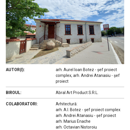
AUTOR(I):
arh. Aurel Ioan Botez - șef proiect
complex, arh. Andrei Atanasiu - șef
proiect
BIROUL:
Abral Art Product S.R.L.
COLABORATORI:
Arhitectură:
arh. A.I. Botez - șef proiect complex
arh. Andrei Atanasiu - șef proiect
arh. Marius Enache
arh. Octavian Nistoroiu