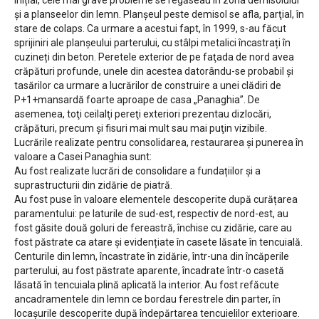
și a planseelor din lemn. Planşeul peste demisol se afla, parţial, în
stare de colaps. Ca urmare a acestui fapt, în 1999, s-au făcut
sprijiniri ale planșeului parterului, cu stâlpi metalici încastrați în
cuzineți din beton. Peretele exterior de pe faţada de nord avea
crăpături profunde, unele din acestea datorându-se probabil şi
tasărilor ca urmare a lucrărilor de construire a unei clădiri de
P+1+mansardă foarte aproape de casa „Panaghia”. De
asemenea, toţi ceilalţi pereţi exteriori prezentau dizlocări,
crăpături, precum şi fisuri mai mult sau mai puţin vizibile.
Lucrările realizate pentru consolidarea, restaurarea și punerea în
valoare a Casei Panaghia sunt:
Au fost realizate lucrări de consolidare a fundațiilor și a
suprastructurii din zidărie de piatră.
Au fost puse în valoare elementele descoperite după curățarea
paramentului: pe laturile de sud-est, respectiv de nord-est, au
fost găsite două goluri de fereastră, închise cu zidărie, care au
fost păstrate ca atare și evidențiate în casete lăsate în tencuială.
Centurile din lemn, încastrate în zidărie, într-una din încăperile
parterului, au fost păstrate aparente, încadrate într-o casetă
lăsată în tencuiala plină aplicată la interior. Au fost refăcute
ancadramentele din lemn ce bordau ferestrele din parter, în
locașurile descoperite după îndepărtarea tencuielilor exterioare.