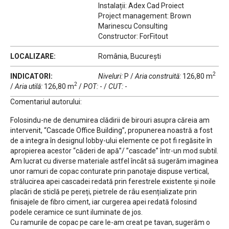
Instalații: Adex Cad Proiect
Project management: Brown
Marinescu Consulting
Constructor: ForFitout
LOCALIZARE:
România, București
2
INDICATORI:
Niveluri:
P
/
Aria construită:
126,80 m
2
/
Aria utilă:
126,80 m
/
POT:
-
/
CUT:
-
Comentariul autorului:
Folosindu-ne de denumirea clădirii de birouri asupra căreia am
intervenit, “Cascade Office Building”, propunerea noastră a fost
de a integra în designul lobby-ului elemente ce pot fi regăsite în
apropierea acestor “căderi de apă”/ ”cascade” într-un mod subtil.
Am lucrat cu diverse materiale astfel încât să sugerăm imaginea
unor ramuri de copac conturate prin panotaje dispuse vertical,
strălucirea apei cascadei redată prin ferestrele existente și noile
placări de sticlă pe pereți, pietrele de râu esențializate prin
finisajele de fibro ciment, iar curgerea apei redată folosind
podele ceramice ce sunt iluminate de jos.
Cu ramurile de copac pe care le-am creat pe tavan, sugerăm o