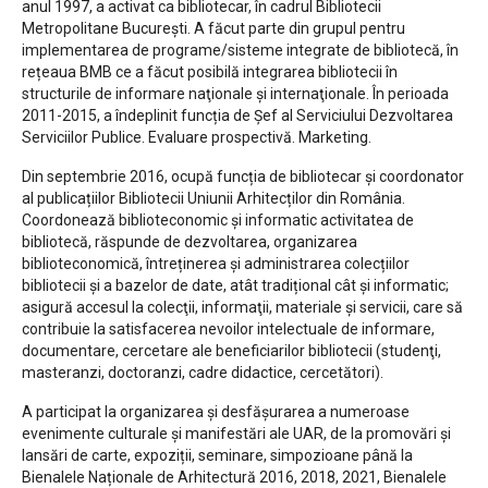
anul 1997, a activat ca bibliotecar, în cadrul Bibliotecii
Metropolitane București. A făcut parte din grupul pentru
implementarea de programe/sisteme integrate de bibliotecă, în
rețeaua BMB ce a făcut posibilă integrarea bibliotecii în
structurile de informare naţionale şi internaţionale. În perioada
2011-2015, a îndeplinit funcția de Şef al Serviciului Dezvoltarea
Serviciilor Publice. Evaluare prospectivă. Marketing.
Din septembrie 2016, ocupă funcția de bibliotecar și coordonator
al publicațiilor Bibliotecii Uniunii Arhitecților din România.
Coordonează biblioteconomic și informatic activitatea de
bibliotecă, răspunde de dezvoltarea, organizarea
biblioteconomică, întreținerea și administrarea colecțiilor
bibliotecii și a bazelor de date, atât tradițional cât și informatic;
asigură accesul la colecţii, informaţii, materiale şi servicii, care să
contribuie la satisfacerea nevoilor intelectuale de informare,
documentare, cercetare ale beneficiarilor bibliotecii (studenţi,
masteranzi, doctoranzi, cadre didactice, cercetători).
A participat la organizarea și desfășurarea a numeroase
evenimente culturale și manifestări ale UAR, de la promovări și
lansări de carte, expoziții, seminare, simpozioane până la
Bienalele Naționale de Arhitectură 2016, 2018, 2021, Bienalele