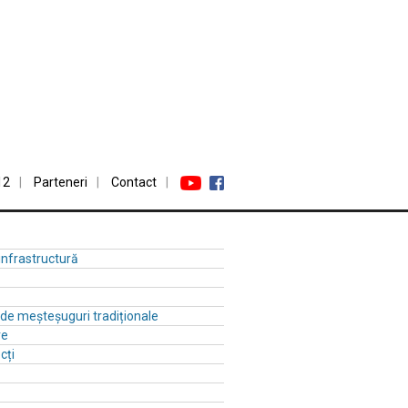
12
Parteneri
Contact
 infrastructură
ă de meșteșuguri tradiționale
re
cți