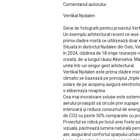
Comentariul autorului:
Vertikal Nydalen
Serie de fotografii pentru proiectul Ver
Un exemplu arhitectural recent ce iese i
prima cladire mixtă ce ultilizează doar 
Situată în districtul Nydalen din Oslo, 
în 2024, clădirea de 18 etaje reunește re
creată, de-a lungul râului Akerselva. M
unite într-un singur gest arhitectural.
Vertikal Nydalen este prima clădire mix
climatic se bazează pe principiul „triple
solare de pe acoperiș asigură electricita
o eliberează noaptea.
Cea mai inovatoare soluție este sistemu
aerului proaspăt să circule prin supap
interioară și reduce consumul de energi
de CO2 cu peste 50% comparativ cu proi
Proiectul se ridică pe locul unei foste
vizuală, păstrează lumina naturală pentr
aer, asigurând confortul spațiului urban