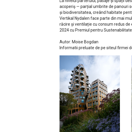
La nivelul parterului, pasaje și spații 
acoperiș — parțial umbrite de panouri sol
și biodiversitatea, creând habitate pent
Vertikal Nydalen face parte din mai mul
răcire și ventilație cu consum redus de
2024 cu Premiul pentru Sustenabilitate
Autor: Moise Bogdan
Informatii preluate de pe siteul firmei 