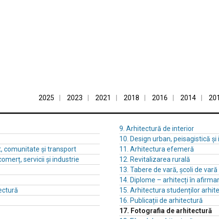
2025
2023
2021
2018
2016
2014
20
9. Arhitectură de interior
10. Design urban, peisagistică și
t, comunitate și transport
11. Arhitectura efemeră
comerț, servicii și industrie
12. Revitalizarea rurală
13. Tabere de vară, școli de var
14. Diplome – arhitecți în afirma
ectură
15. Arhitectura studenților arhite
16. Publicații de arhitectură
17. Fotografia de arhitectură