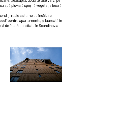
i urbane. Deasupra, două terase verzi pe
 cu apă pluvială sprijină vegetația locală
ndiții reale sisteme de încălzire,
Good” pentru apartamente, și laureată în
lă de înaltă densitate în Scandinavia.