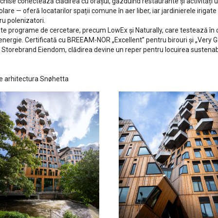
deschise conectează clădirea cu orașul, găzduind restaurante și activităț
are — oferă locatarilor spații comune în aer liber, iar jardinierele irigate
ru polenizatori.
te programe de cercetare, precum LowEx și Naturally, care testează în co
 energie. Certificată cu BREEAM-NOR „Excellent” pentru birouri și „Very 
 Storebrand Eiendom, clădirea devine un reper pentru locuirea sustenabi
de arhitectura Snøhetta