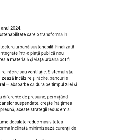
n anul 2024.
sustenabilitate care o transformă in
itectura urbană sustenabilă. Finalizată
 integrate într-o piață publică nou
sia materială și viața urbană pot fi
e, răcire sau ventilație. Sistemul său
izează încălzire și răcire, panourile
ural — absoarbe căldura pe timpul zilei și
ea diferențe de presiune, permițând
foanelor suspendate, crește înălțimea
mpreună, aceste strategii reduc emisii
volume decalate reduc masivitatea
 Forma înclinată minimizează curenții de