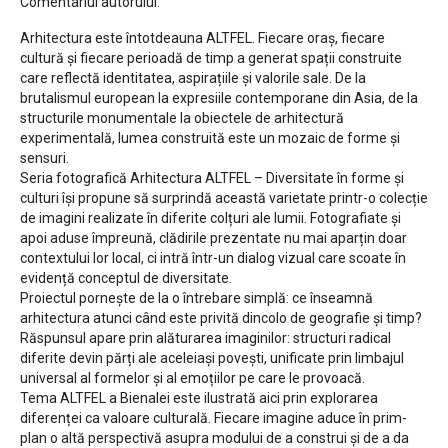
Comentariul autorului:
Arhitectura este întotdeauna ALTFEL. Fiecare oraș, fiecare
cultură și fiecare perioadă de timp a generat spații construite
care reflectă identitatea, aspirațiile și valorile sale. De la
brutalismul european la expresiile contemporane din Asia, de la
structurile monumentale la obiectele de arhitectură
experimentală, lumea construită este un mozaic de forme și
sensuri.
Seria fotografică Arhitectura ALTFEL – Diversitate în forme și
culturi își propune să surprindă această varietate printr-o colecție
de imagini realizate în diferite colțuri ale lumii. Fotografiate și
apoi aduse împreună, clădirile prezentate nu mai aparțin doar
contextului lor local, ci intră într-un dialog vizual care scoate în
evidență conceptul de diversitate.
Proiectul pornește de la o întrebare simplă: ce înseamnă
arhitectura atunci când este privită dincolo de geografie și timp?
Răspunsul apare prin alăturarea imaginilor: structuri radical
diferite devin părți ale aceleiași povești, unificate prin limbajul
universal al formelor și al emoțiilor pe care le provoacă.
Tema ALTFEL a Bienalei este ilustrată aici prin explorarea
diferenței ca valoare culturală. Fiecare imagine aduce în prim-
plan o altă perspectivă asupra modului de a construi și de a da