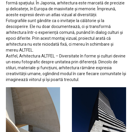
formă spațiului. În Japonia, arhitectura este marcată de precizie
și delicatețe, în Europa de masivitate și memorie. Împreună,
aceste expresii devin un atlas vizual al diversității.
Fotografiile sunt gândite ca o invitație la călătorie și la
descoperire. Ele nu doar documentează, ci și transformă
arhitectura într-o experiență comună, punând în dialog culturi și
epoci diferite. Prin acest montaj vizual, proiectul arată că
arhitectura nu este niciodată fixă, ci mereu în schimbare și
mereu ALTFEL.
Astfel, Arhitectura ALTFEL – Diversitate în forme și culturi devine
un eseu fotografic despre unitatea prin diferență. Dincolo de
stiluri, materiale și funcțiuni, arhitectura rămâne expresia
creativității umane, oglindind modul în care fiecare comunitate își
imaginează viitorul și își poartă trecutul.