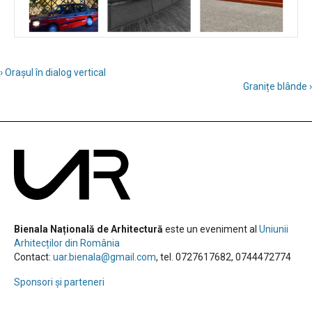
› Orașul în dialog vertical
Granițe blânde ›
Bienala Națională de Arhitectură
este un eveniment al
Uniunii
Arhitecților din România
Contact:
uar.bienala@gmail.com
, tel. 0727617682, 0744472774
Sponsori și parteneri