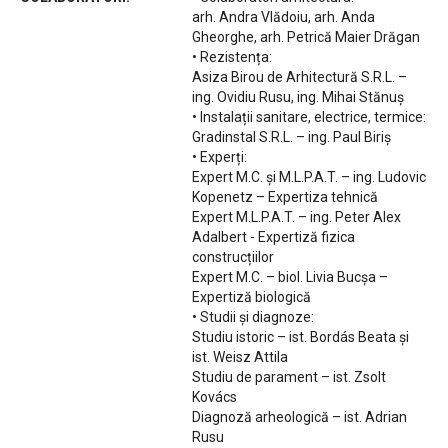
arh. Andra Vlădoiu, arh. Anda
Gheorghe, arh. Petrică Maier Drăgan
• Rezistența:
Asiza Birou de Arhitectură S.R.L. –
ing. Ovidiu Rusu, ing. Mihai Stănuș
• Instalații sanitare, electrice, termice:
Gradinstal S.R.L. – ing. Paul Biriș
• Experți:
Expert M.C. și M.L.P.A.T. – ing. Ludovic
Kopenetz – Expertiza tehnică
Expert M.L.P.A.T. – ing. Peter Alex
Adalbert - Expertiză fizica
construcțiilor
Expert M.C. – biol. Livia Bucșa –
Expertiză biologică
• Studii și diagnoze:
Studiu istoric – ist. Bordás Beata și
ist. Weisz Attila
Studiu de parament – ist. Zsolt
Kovács
Diagnoză arheologică – ist. Adrian
Rusu