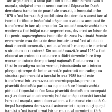
Turn al țesătorilor, a făcut parte din a doua incintă medievală a
orașului, străjuind timp de secole cartierul Săpunarilor. După
demolarea turnurilor de poartă ale oraşului, la începutul anilor
1870 a fost formulată şi posibilitatea de a demola şi acest turn al
incintei fortificate, însă sfatul orăşenesc a votat ca acesta să fie
transformat în turn al pompierilor. Cu această ocazie vechiul turn
medieval a fost înălțat cu un segment nou, devenind un foișor de
foc pentru supravegherea incendiilor din zona învecinată. Aceste
evenimente erau destul de dese, inclusiv turnul fiind afectat de
două incendii consecutive, ce i-au afectat în mare parte interiorul
și structura de rezistență. Din această cauză, în anul 1960 a fost
elaborat un proiect de restaurare a clădirii devenite între timp
monument istoric de importanță națională. Restaurarea s-a
făcut în paradigma acelor vremuri, introducându-se la interior
planșee și rampe din beton armat, în puternică contradicție cu
structura patrimonială a turnului. În anul 1985 turnul este
transformat într-un muzeu astronomic popular, primind o
piramidă de sticlă la partea sa superioară, ce înlocuia vechiul
pichet al foișorului de foc. Noua piramidă de sticlă era concepută
ca și un observator astronomic, însă datorită poziționării turnului
în miezul orașului, acest observator nu a funcționat niciodată. Cu
timpul funcțiunea de muzeu al astronomiei s-a pierdut și spațiul
turnului a fost transformat într-un muzeu al pompierilor, fără