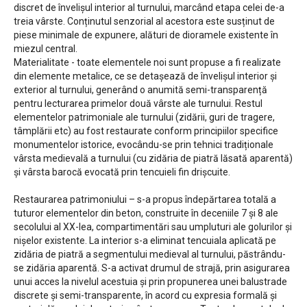
discret de învelișul interior al turnului, marcând etapa celei de-a
treia vârste. Conținutul senzorial al acestora este susținut de
piese minimale de expunere, alături de dioramele existente în
miezul central.
Materialitate - toate elementele noi sunt propuse a fi realizate
din elemente metalice, ce se detașează de învelișul interior și
exterior al turnului, generând o anumită semi-transparență
pentru lecturarea primelor două vârste ale turnului. Restul
elementelor patrimoniale ale turnului (zidării, guri de tragere,
tâmplării etc) au fost restaurate conform principiilor specifice
monumentelor istorice, evocându-se prin tehnici tradiționale
vârsta medievală a turnului (cu zidăria de piatră lăsată aparentă)
și vârsta barocă evocată prin tencuieli fin drișcuite.
Restaurarea patrimoniului – s-a propus îndepărtarea totală a
tuturor elementelor din beton, construite în deceniile 7 și 8 ale
secolului al XX-lea, compartimentări sau umpluturi ale golurilor și
nișelor existente. La interior s-a eliminat tencuiala aplicată pe
zidăria de piatră a segmentului medieval al turnului, păstrându-
se zidăria aparentă. S-a activat drumul de strajă, prin asigurarea
unui acces la nivelul acestuia și prin propunerea unei balustrade
discrete și semi-transparente, în acord cu expresia formală și