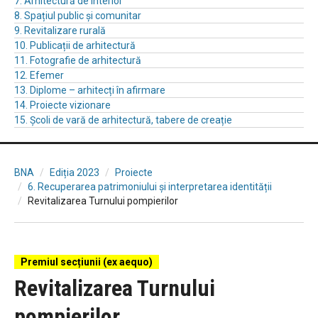
7. Arhitectură de interior
8. Spațiul public și comunitar
9. Revitalizare rurală
10. Publicații de arhitectură
11. Fotografie de arhitectură
12. Efemer
13. Diplome – arhitecți în afirmare
14. Proiecte vizionare
15. Școli de vară de arhitectură, tabere de creație
BNA
Ediția 2023
Proiecte
6. Recuperarea patrimoniului și interpretarea identității
Revitalizarea Turnului pompierilor
Premiul secțiunii (ex aequo)
Revitalizarea Turnului
pompierilor