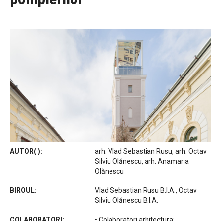
AUTOR(I):
arh. Vlad Sebastian Rusu, arh. Octav
Silviu Olănescu, arh. Anamaria
Olănescu
BIROUL:
Vlad Sebastian Rusu B.I.A., Octav
Silviu Olănescu B.I.A.
COLABORATORI:
• Colaboratori arhitectura: