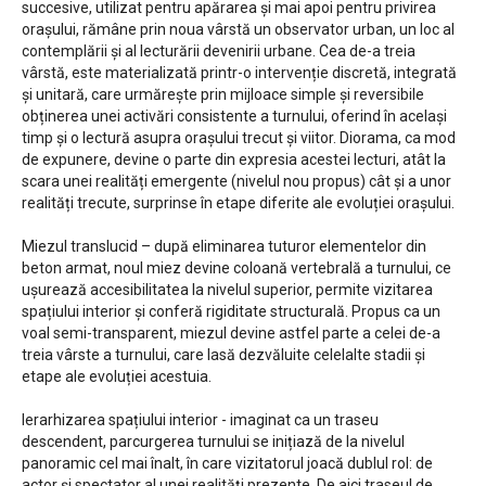
succesive, utilizat pentru apărarea și mai apoi pentru privirea
orașului, rămâne prin noua vârstă un observator urban, un loc al
contemplării și al lecturării devenirii urbane. Cea de-a treia
vârstă, este materializată printr-o intervenție discretă, integrată
și unitară, care urmărește prin mijloace simple și reversibile
obținerea unei activări consistente a turnului, oferind în același
timp și o lectură asupra orașului trecut și viitor. Diorama, ca mod
de expunere, devine o parte din expresia acestei lecturi, atât la
scara unei realități emergente (nivelul nou propus) cât și a unor
realități trecute, surprinse în etape diferite ale evoluției orașului.
Miezul translucid – după eliminarea tuturor elementelor din
beton armat, noul miez devine coloană vertebrală a turnului, ce
ușurează accesibilitatea la nivelul superior, permite vizitarea
spațiului interior și conferă rigiditate structurală. Propus ca un
voal semi-transparent, miezul devine astfel parte a celei de-a
treia vârste a turnului, care lasă dezvăluite celelalte stadii și
etape ale evoluției acestuia.
Ierarhizarea spațiului interior - imaginat ca un traseu
descendent, parcurgerea turnului se inițiază de la nivelul
panoramic cel mai înalt, în care vizitatorul joacă dublul rol: de
actor și spectator al unei realități prezente. De aici traseul de