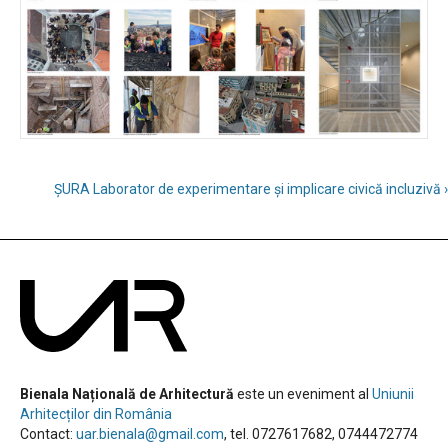
ȘURA Laborator de experimentare și implicare civică incluzivă ›
Bienala Națională de Arhitectură
este un eveniment al
Uniunii
Arhitecților din România
Contact:
uar.bienala@gmail.com
, tel. 0727617682, 0744472774