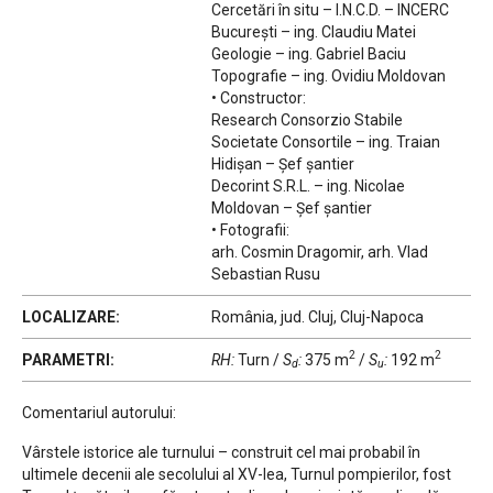
Cercetări în situ – I.N.C.D. – INCERC
București – ing. Claudiu Matei
Geologie – ing. Gabriel Baciu
Topografie – ing. Ovidiu Moldovan
• Constructor:
Research Consorzio Stabile
Societate Consortile – ing. Traian
Hidișan – Șef șantier
Decorint S.R.L. – ing. Nicolae
Moldovan – Șef șantier
• Fotografii:
arh. Cosmin Dragomir, arh. Vlad
Sebastian Rusu
LOCALIZARE:
România, jud. Cluj, Cluj-Napoca
2
2
PARAMETRI:
RH:
Turn
/
S
:
375 m
/
S
:
192 m
d
u
Comentariul autorului:
Vârstele istorice ale turnului – construit cel mai probabil în
ultimele decenii ale secolului al XV-lea, Turnul pompierilor, fost