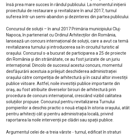
însă prea mare succes în rândul publicului. La momentul inițierii
proiectului de restaurare și revitalizare în anul 2017, turnul
suferea într-un semi-abandon și dezinteres din partea publicului.
Concursul de soluții – în anul 2017 Primăria municipiului Cluj-
Napoca, în parteneriat cu Ordinul Arhitecților din România,
lansează un concurs internațional de soluții, care a avut ca temă
revitalizarea turnului și introducerea sa în circuitul turistic al
orașului. Concursul s-a bucurat de participarea a 25 de proiecte
din România și din străinătate, ce au fost jurizate de un juriu
internațional. Dincolo de succesul acestui concurs, momentul
desfășurării acestuia a prilejuit deschiderea administrației
orașului către competiția de arhitectură și în cazul altor investiții
publice viitoare. Astfel, noile investiții publice importante din
oraș, au fost atribuite diverselor birouri de arhitectură prin
procedura de concurs internațional, crescând vizibil calitatea
soluțiilor propuse. Concursul pentru revitalizarea Turnului
pompierilor a deschis practic o nouă etapă în istoria orașului, atât
pentru arhitecți cât și pentru administrația locală, privind
raportarea la noile intervenții pe clădiri sau spații publice.
Argumentul celei de-a treia vârste - turnul, edificat în straturi