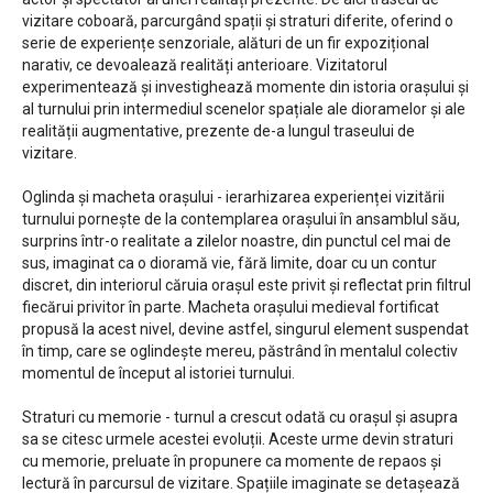
vizitare coboară, parcurgând spații și straturi diferite, oferind o
serie de experiențe senzoriale, alături de un fir expozițional
narativ, ce devoalează realități anterioare. Vizitatorul
experimentează și investighează momente din istoria orașului și
al turnului prin intermediul scenelor spațiale ale dioramelor și ale
realității augmentative, prezente de-a lungul traseului de
vizitare.
Oglinda și macheta orașului - ierarhizarea experienței vizitării
turnului pornește de la contemplarea orașului în ansamblul său,
surprins într-o realitate a zilelor noastre, din punctul cel mai de
sus, imaginat ca o dioramă vie, fără limite, doar cu un contur
discret, din interiorul căruia orașul este privit și reflectat prin filtrul
fiecărui privitor în parte. Macheta orașului medieval fortificat
propusă la acest nivel, devine astfel, singurul element suspendat
în timp, care se oglindește mereu, păstrând în mentalul colectiv
momentul de început al istoriei turnului.
Straturi cu memorie - turnul a crescut odată cu orașul și asupra
sa se citesc urmele acestei evoluții. Aceste urme devin straturi
cu memorie, preluate în propunere ca momente de repaos și
lectură în parcursul de vizitare. Spațiile imaginate se detașează