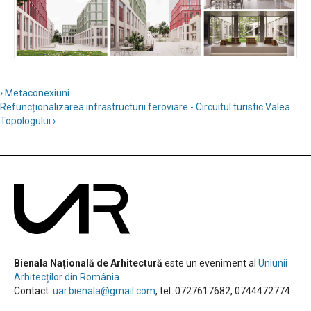
› Metaconexiuni
Refuncționalizarea infrastructurii feroviare - Circuitul turistic Valea
Topologului ›
Bienala Națională de Arhitectură
este un eveniment al
Uniunii
Arhitecților din România
Contact:
uar.bienala@gmail.com
, tel. 0727617682, 0744472774