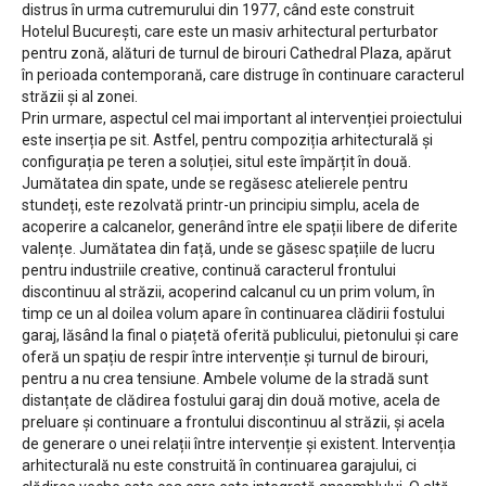
distrus în urma cutremurului din 1977, când este construit
Hotelul București, care este un masiv arhitectural perturbator
pentru zonă, alături de turnul de birouri Cathedral Plaza, apărut
în perioada contemporană, care distruge în continuare caracterul
străzii și al zonei.
Prin urmare, aspectul cel mai important al intervenției proiectului
este inserția pe sit. Astfel, pentru compoziția arhitecturală și
configurația pe teren a soluției, situl este împărțit în două.
Jumătatea din spate, unde se regăsesc atelierele pentru
stundeți, este rezolvată printr-un principiu simplu, acela de
acoperire a calcanelor, generând între ele spații libere de diferite
valențe. Jumătatea din față, unde se găsesc spațiile de lucru
pentru industriile creative, continuă caracterul frontului
discontinuu al străzii, acoperind calcanul cu un prim volum, în
timp ce un al doilea volum apare în continuarea clădirii fostului
garaj, lăsând la final o piațetă oferită publicului, pietonului și care
oferă un spațiu de respir între intervenție și turnul de birouri,
pentru a nu crea tensiune. Ambele volume de la stradă sunt
distanțate de clădirea fostului garaj din două motive, acela de
preluare și continuare a frontului discontinuu al străzii, și acela
de generare o unei relații între intervenție și existent. Intervenția
arhitecturală nu este construită în continuarea garajului, ci