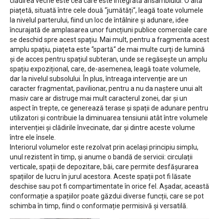
clădirea veche este cea care este integrată ansamblului. O altă
piațetă, situată între cele două “jumătăți“, leagă toate volumele
la nivelul parterului, fiind un loc de întâlnire și adunare, idee
încurajată de amplasarea unor funcțiuni publice comerciale care
se deschid spre acest spațiu. Mai mult, pentru a fragmenta acest
amplu spațiu, piațeta este “spartă“ de mai multe curți de lumină
și de acces pentru spațiul subteran, unde se regăsește un amplu
spațiu expozițional, care, de-asemenea, leagă toate volumele,
dar la nivelul subsolului. În plus, întreaga intervenție are un
caracter fragmentat, pavilionar, pentru a nu da naștere unui alt
masiv care ar distruge mai mult caracterul zonei, dar și un
aspect în trepte, ce generează terase și spații de adunare pentru
utilizatori și contribuie la diminuarea tensiunii atât între volumele
intervenției și clădirile învecinate, dar și dintre aceste volume
între ele însele.
Interiorul volumelor este rezolvat prin același principiu simplu,
unul rezistent în timp, și anume o bandă de servicii: circulații
verticale, spații de depozitare, băi, care permite desfășurarea
spațiilor de lucru în jurul acestora. Aceste spații pot fi lăsate
deschise sau pot fi compartimentate în orice fel. Așadar, această
conformație a spațiilor poate găzdui diverse funcții, care se pot
schimba în timp, fiind o conformație permisivă și versatilă.