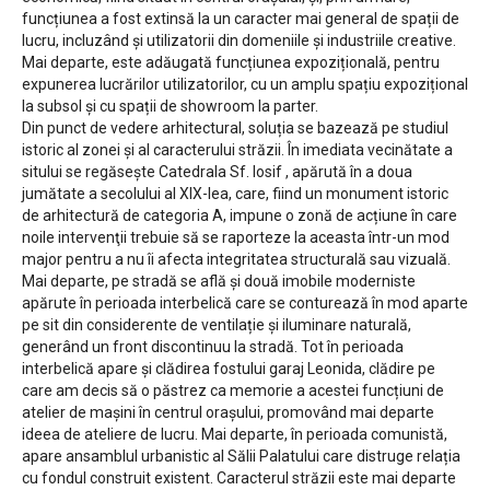
funcțiunea a fost extinsă la un caracter mai general de spații de
lucru, incluzând și utilizatorii din domeniile și industriile creative.
Mai departe, este adăugată funcțiunea expozițională, pentru
expunerea lucrărilor utilizatorilor, cu un amplu spațiu expozițional
la subsol și cu spații de showroom la parter.
Din punct de vedere arhitectural, soluția se bazează pe studiul
istoric al zonei și al caracterului străzii. În imediata vecinătate a
sitului se regăsește Catedrala Sf. Iosif , apărută în a doua
jumătate a secolului al XIX-lea, care, fiind un monument istoric
de arhitectură de categoria A, impune o zonă de acțiune în care
noile intervenţii trebuie să se raporteze la aceasta într-un mod
major pentru a nu îi afecta integritatea structurală sau vizuală.
Mai departe, pe stradă se află și două imobile moderniste
apărute în perioada interbelică care se conturează în mod aparte
pe sit din considerente de ventilație și iluminare naturală,
generând un front discontinuu la stradă. Tot în perioada
interbelică apare și clădirea fostului garaj Leonida, clădire pe
care am decis să o păstrez ca memorie a acestei funcțiuni de
atelier de mașini în centrul orașului, promovând mai departe
ideea de ateliere de lucru. Mai departe, în perioada comunistă,
apare ansamblul urbanistic al Sălii Palatului care distruge relația
cu fondul construit existent. Caracterul străzii este mai departe