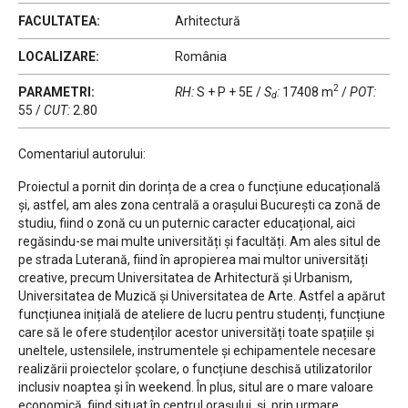
FACULTATEA:
Arhitectură
LOCALIZARE:
România
2
PARAMETRI:
RH:
S + P + 5E
/
S
:
17408 m
/
POT:
d
55
/
CUT:
2.80
Comentariul autorului:
Proiectul a pornit din dorința de a crea o funcțiune educațională
și, astfel, am ales zona centrală a orașului București ca zonă de
studiu, fiind o zonă cu un puternic caracter educațional, aici
regăsindu-se mai multe universități și facultăți. Am ales situl de
pe strada Luterană, fiind în apropierea mai multor universități
creative, precum Universitatea de Arhitectură și Urbanism,
Universitatea de Muzică și Universitatea de Arte. Astfel a apărut
funcțiunea inițială de ateliere de lucru pentru studenți, funcțiune
care să le ofere studenților acestor universități toate spațiile și
uneltele, ustensilele, instrumentele și echipamentele necesare
realizării proiectelor școlare, o funcțiune deschisă utilizatorilor
inclusiv noaptea și în weekend. În plus, situl are o mare valoare
economică, fiind situat în centrul orașului, și, prin urmare,