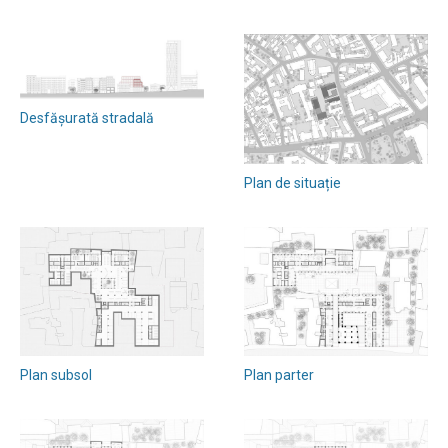
Desfășurată stradală
Plan de situație
Plan subsol
Plan parter