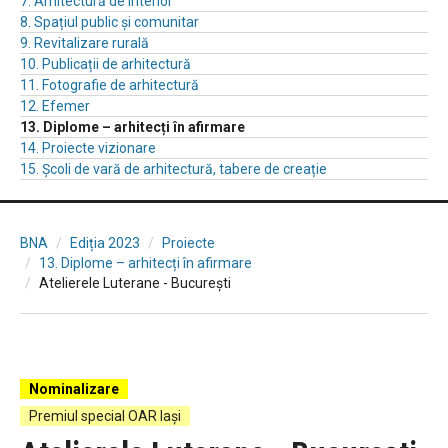
7. Arhitectură de interior
8. Spațiul public și comunitar
9. Revitalizare rurală
10. Publicații de arhitectură
11. Fotografie de arhitectură
12. Efemer
13. Diplome – arhitecți în afirmare
14. Proiecte vizionare
15. Școli de vară de arhitectură, tabere de creație
BNA
Ediția 2023
Proiecte
13. Diplome – arhitecți în afirmare
Atelierele Luterane - București
Nominalizare
Premiul special OAR Iași