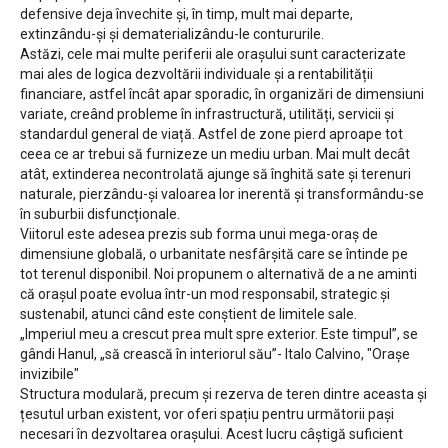
defensive deja învechite și, în timp, mult mai departe,
extinzându-și și dematerializându-le contururile.
Astăzi, cele mai multe periferii ale orașului sunt caracterizate
mai ales de logica dezvoltării individuale și a rentabilității
financiare, astfel încât apar sporadic, în organizări de dimensiuni
variate, creând probleme în infrastructură, utilități, servicii și
standardul general de viață. Astfel de zone pierd aproape tot
ceea ce ar trebui să furnizeze un mediu urban. Mai mult decât
atât, extinderea necontrolată ajunge să înghită sate și terenuri
naturale, pierzându-și valoarea lor inerentă și transformându-se
în suburbii disfuncționale.
Viitorul este adesea prezis sub forma unui mega-oraș de
dimensiune globală, o urbanitate nesfârșită care se întinde pe
tot terenul disponibil. Noi propunem o alternativă de a ne aminti
că orașul poate evolua într-un mod responsabil, strategic și
sustenabil, atunci când este conștient de limitele sale.
„Imperiul meu a crescut prea mult spre exterior. Este timpul”, se
gândi Hanul, „să crească în interiorul său”- Italo Calvino, "Orașe
invizibile"
Structura modulară, precum și rezerva de teren dintre aceasta și
țesutul urban existent, vor oferi spațiu pentru următorii pași
necesari în dezvoltarea orașului. Acest lucru câștigă suficient