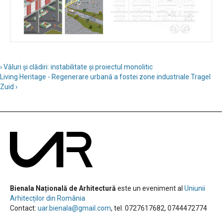
› Văluri și clădiri: instabilitate și proiectul monolitic
Living Heritage - Regenerare urbană a fostei zone industriale Tragel
Zuid ›
Bienala Națională de Arhitectură
este un eveniment al
Uniunii
Arhitecților din România
Contact:
uar.bienala@gmail.com
, tel. 0727617682, 0744472774