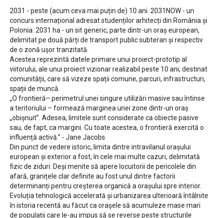
2031 - peste (acum ceva mai puțin de) 10 ani. 2031NOW - un
concurs internațional adresat studenților arhitecți din România și
Polonia. 2031 ha - un sit generic, parte dintr-un oraș european,
delimitat pe două părți de transport public subteran și respectiv
de o zonă ușor tranzitată.
Acestea reprezintă datele primare unui proiect-prototip al
viitorului, ale unui proiect vizionar realizabil peste 10 ani, destinat
comunității, care să vizeze spații comune, parcuri, infrastructuri,
spații de muncă.
„O frontieră– perimetrul unei singure utilizări masive sau întinse
a teritoriului – formează marginea unei zone dintr-un oraș
„obișnuit”. Adesea, limitele sunt considerate ca obiecte pasive
sau, de fapt, ca margini. Cu toate acestea, o frontieră exercită o
influență activă.” - Jane Jacobs
Din punct de vedere istoric, limita dintre intravilanul orașului
european și exterior a fost, în cele mai multe cazuri, delimitată
fizic de ziduri. Deși menite să apere locuitorii de pericolele din
afară, granițele clar definite au fost unul dintre factorii
determinanți pentru creșterea organică a orașului spre interior.
Evoluția tehnologică accelerată și urbanizarea ulterioară întâlnite
în istoria recentă au făcut ca orașele să acumuleze mase mari
de populații care le-au impus să se reverse peste structurile