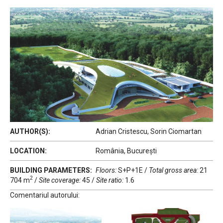
AUTHOR(S):
Adrian Cristescu, Sorin Ciomartan
LOCATION:
România, București
BUILDING PARAMETERS:
Floors:
S+P+1E
/
Total gross area:
21
2
704 m
/
Site coverage:
45
/
Site ratio:
1.6
Comentariul autorului: