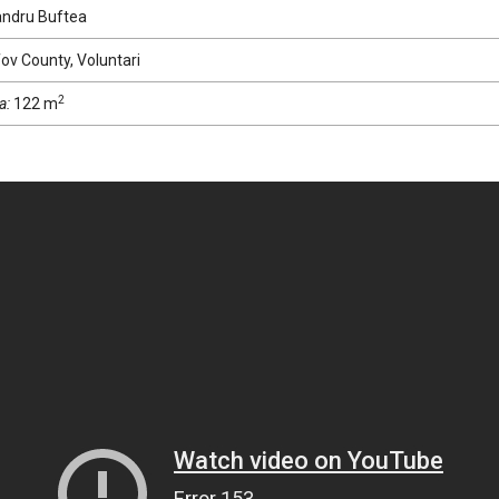
andru Buftea
fov County, Voluntari
2
a:
122 m