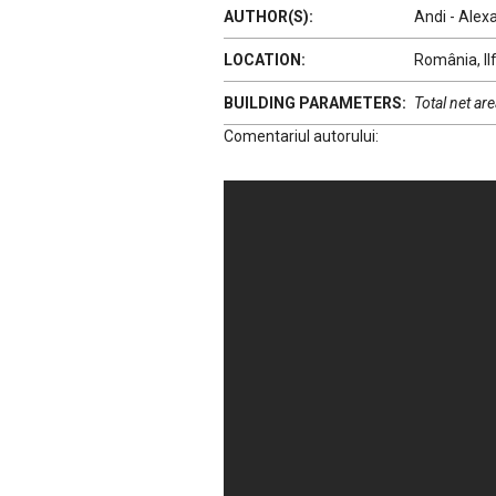
AUTHOR(S):
Andi - Alex
LOCATION:
România, Il
BUILDING PARAMETERS:
Total net are
Comentariul autorului: