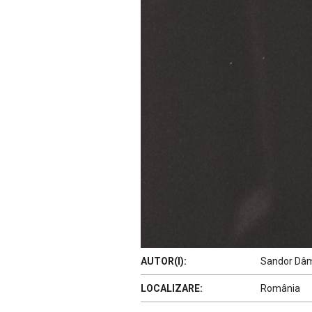
AUTOR(I):
Sandor Dâm
LOCALIZARE:
România