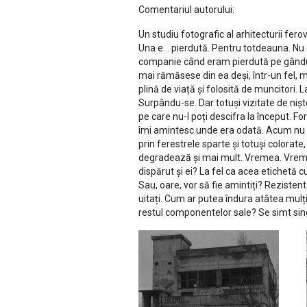
Comentariul autorului:
Un studiu fotografic al arhitecturii fer
Una e... pierdută. Pentru totdeauna. N
companie când eram pierdută pe gânduri
mai rămăsese din ea deși, într-un fel,
plină de viață și folosită de muncitori. 
Surpându-se. Dar totuși vizitate de niște
pe care nu-l poți descifra la început. F
îmi amintesc unde era odată. Acum nu m
prin ferestrele sparte și totuși colorat
degradează și mai mult. Vremea. Vremuril
dispărut și ei? La fel ca acea etichetă c
Sau, oare, vor să fie amintiți? Rezistent
uitați. Cum ar putea îndura atâtea mulț
restul componentelor sale? Se simt si