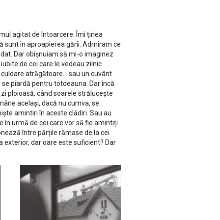
l agitat de întoarcere. Îmi ținea
ă sunt în aproapierea gării. Admiram ce
 dat. Dar obișnuiam să mi-o imaginez
iubite de cei care le vedeau zilnic.
de culoare atrăgătoare... sau un cuvânt
ă se piardă pentru totdeauna. Dar încă
zi ploioasă, când soarele strălucește
 rămâne același, dacă nu cumva, se
ște amintiri în aceste clădiri. Sau au
 în urmă de cei care vor să fie amintiți.
zonează între părțile rămase de la cei
 exterior, dar oare este suficient? Dar