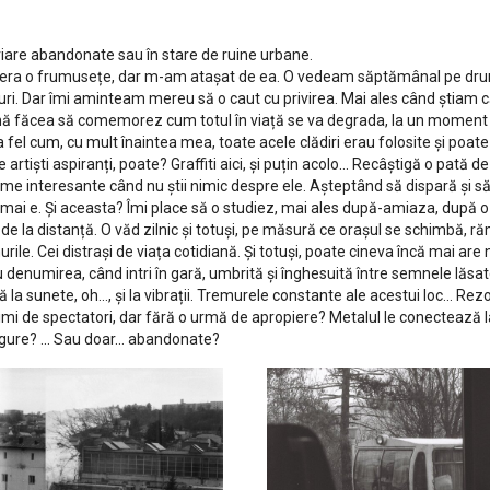
oviare abandonate sau în stare de ruine urbane.
u era o frumusețe, dar m-am atașat de ea. O vedeam săptămânal pe drumu
. Dar îmi aminteam mereu să o caut cu privirea. Mai ales când știam c
 mă făcea să comemorez cum totul în viață se va degrada, la un moment
La fel cum, cu mult înaintea mea, toate acele clădiri erau folosite și poate 
 artiști aspiranți, poate? Graffiti aici, și puțin acolo... Recâștigă o pată 
orme interesante când nu știi nimic despre ele. Așteptând să dispară și s
ai e. Și aceasta? Îmi place să o studiez, mai ales după-amiaza, după o 
e, de la distanță. O văd zilnic și totuși, pe măsură ce orașul se schimbă,
e. Cei distrași de viața cotidiană. Și totuși, poate cineva încă mai are ni
u denumirea, când intri în gară, umbrită și înghesuită între semnele lăsate
ă la sunete, oh..., și la vibrații. Tremurele constante ale acestui loc... Re
imi de spectatori, dar fără o urmă de apropiere? Metalul le conectează la
ngure? ... Sau doar… abandonate?