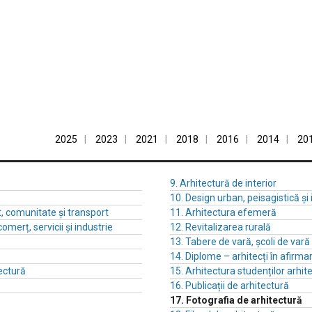
2025
2023
2021
2018
2016
2014
20
9. Arhitectură de interior
10. Design urban, peisagistică și
t, comunitate și transport
11. Arhitectura efemeră
comerț, servicii și industrie
12. Revitalizarea rurală
13. Tabere de vară, școli de var
14. Diplome – arhitecți în afirma
ectură
15. Arhitectura studenților arhite
16. Publicații de arhitectură
17. Fotografia de arhitectură