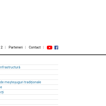
12
Parteneri
Contact
 infrastructură
ă de meșteșuguri tradiționale
re
cți