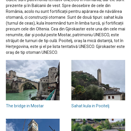
prezente și în Balcanii de vest. Spre deosebire de cele din
România, acolo nu sunt fortificații pentru apărarea de năvălirea
otomană, ci construcții otomane. Sunt de două tipuri: sahat kula
(turnul de ceas), kula însemnând turn în limba turcă, și fortificații
precum cele din Oltenia. Cea din Gjirokaster este una din cele mai
renumite, dar și podul peste Mostar, patrimoniu UNESCO, este
străjuit de turnuri de tip culă. Pocitelj, oraș la mică distanță, tot în
Herțegovina, este și el pe lista tentativă UNESCO. Gjirokaster este
oraș de tip otoman UNESCO.
The bridge in Mostar
Sahat kula in Pocitelj