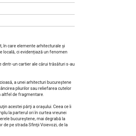
, în care elemente arhitecturale și
te locală, ci evidențiază un fenomen
 dintr-un cartier ale cărui trăsături s-au
icioasă, a unei arhitecturi bucureştene
dâncirea pliurilor sau reliefarea cutelor
un altfel de fragmentare.
in acestei părţi a oraşului. Ceea ce îi
mplu la parterul ori în curtea vreunei
rtierele bucureştene, mai degrabă la
r de pe strada Sfinţii Voievozi, de la