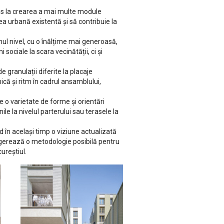
dus la crearea a mai multe module
ea urbană existentă și să contribuie la
imul nivel, cu o înălțime mai generoasă,
sociale la scara vecinătății, ci și
 granulații diferite la placaje
că și ritm în cadrul ansamblului,
e o varietate de forme și orientări
e la nivelul parterului sau terasele la
nd în același timp o viziune actualizată
sugerează o metodologie posibilă pentru
ureștiul.