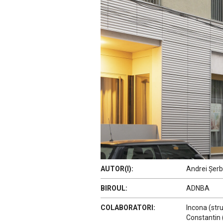
AUTOR(I):
Andrei Șerb
BIROUL:
ADNBA
COLABORATORI:
Incona (str
Constantin