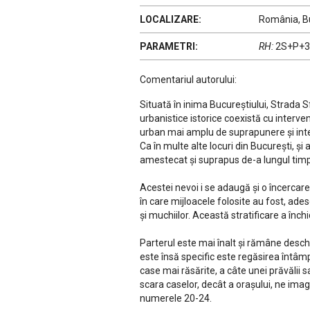
LOCALIZARE:
România, B
PARAMETRI:
RH:
2S+P+3
Comentariul autorului:
Situată în inima Bucureștiului, Strada 
urbanistice istorice coexistă cu interv
urban mai amplu de suprapunere și inter
Ca în multe alte locuri din Bucureşti, şi
amestecat şi suprapus de-a lungul timp
Acestei nevoi i se adaugă şi o încercar
în care mijloacele folosite au fost, adese
şi muchiilor. Această stratificare a înch
Parterul este mai înalt şi rămâne deschi
este însă specific este regăsirea întâmplă
case mai răsărite, a câte unei prăvălii 
scara caselor, decât a oraşului, ne imagi
numerele 20-24.