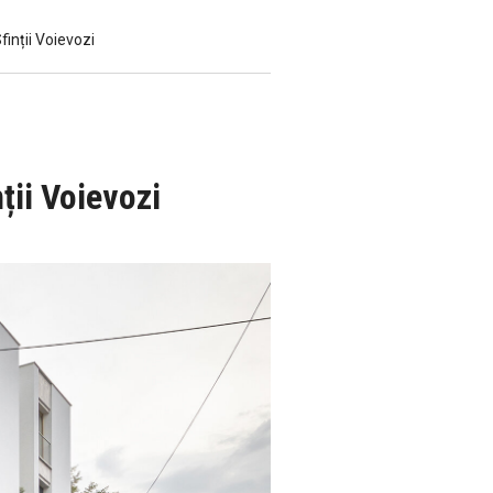
inții Voievozi
ții Voievozi