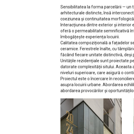
Sensibilitatea la forma parcelării — un
arhitecturale distincte, însă interconec
coeziunea și continuitatea morfologică
Interacțiunea dintre exterior și interior
oferă o permeabilitate semnificativă într
îmbogățește experiența locuirii.
Calitatea compozițională a fațadelor se 
ceramice. Ferestrele înalte, cu tâmplări
făcând fiecare unitate distinctivă, deși
Unitățile rezidențiale sunt proiectate p
datorate complexității sitului. Aceasta 
niveluri superioare, care asigură o cont
Proiectul este o încercare în reconciliere
asupra locuirii urbane. Abordarea echil
abordarea provocărilor și oportunitățil