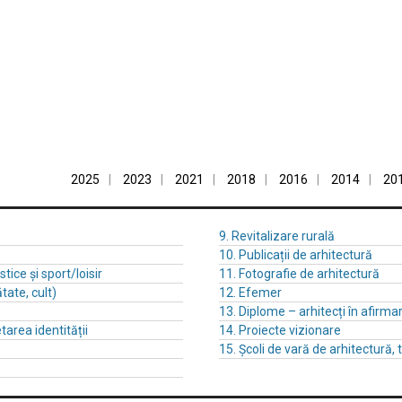
2025
2023
2021
2018
2016
2014
20
9. Revitalizare rurală
10. Publicații de arhitectură
stice și sport/loisir
11. Fotografie de arhitectură
tate, cult)
12. Efemer
13. Diplome – arhitecți în afirma
tarea identității
14. Proiecte vizionare
15. Școli de vară de arhitectură,