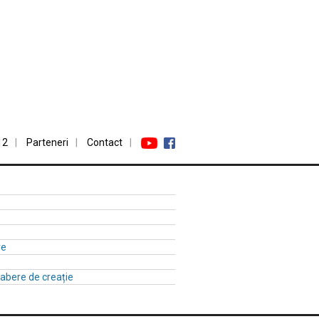
12
Parteneri
Contact
re
 tabere de creație