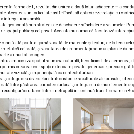
 teren în forma de L, rezultat din unirea a două loturi adiacente — a con
tate. Acestea sunt articulate astfel încât să optimizeze relația cu matric
 a întregului ansamblu.
 este gestionată prin strategii de deschidere și închidere a volumelor. Pr
e spațiul public și cel privat. Aceasta nu numai că facilitează interacțiuni 
manifestă printr-o gamă variată de materiale și texturi, de la tencuieli de
e metalică colorată, și varietatea de ornamentații aduc un plus de dinami
 parte a unui tot omogen.
entru a maximiza spațiul și lumina naturală, beneficiind, de asemenea, d
a permis crearea unor spații exterioare private generoase, precum grădinil
inuitate vizuală și experiențială cu contextul urban.
a și integrarea diverselor straturi istorice și culturale ale orașului, oferi
ibrată între păstrarea caracterului local și integrarea de noi elemente 
or reconfigurării urbane într-o metropolă în continuă transformare ca Buc