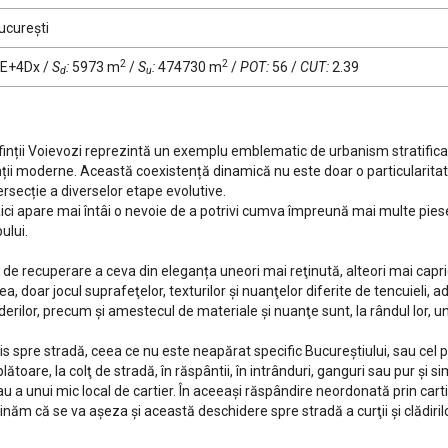
ucurești
2
2
E+4Dx
/
S
:
5973 m
/
S
:
474730 m
/
POT:
56
/
CUT:
2.39
d
u
Sfinții Voievozi reprezintă un exemplu emblematic de urbanism stratificat
enții moderne. Această coexistență dinamică nu este doar o particularita
secție a diverselor etape evolutive.
 aici apare mai întâi o nevoie de a potrivi cumva împreună mai multe piese
ului.
e de recuperare a ceva din eleganța uneori mai reţinută, alteori mai capr
a, doar jocul suprafeţelor, texturilor şi nuanţelor diferite de tencuieli, a
iderilor, precum şi amestecul de materiale şi nuanţe sunt, la rândul lor, 
s spre stradă, ceea ce nu este neapărat specific Bucureştiului, sau cel puţ
toare, la colţ de stradă, în răspântii, în intrânduri, ganguri sau pur şi si
sau a unui mic local de cartier. În aceeaşi răspândire neordonată prin ca
năm că se va aşeza şi această deschidere spre stradă a curţii şi clădirilo