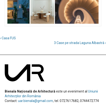
› Casa FUS
3 Case pe strada Laguna Albastră ›
Bienala Națională de Arhitectură
este un eveniment al
Uniunii
Arhitecților din România
Contact:
uar.bienala@gmail.com
, tel. 0727617682, 0744472774