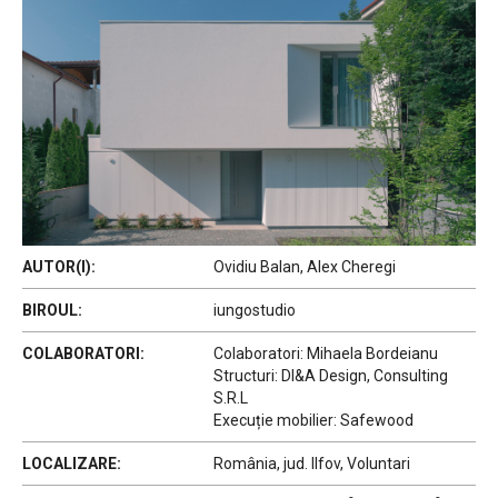
AUTOR(I):
Ovidiu Balan, Alex Cheregi
BIROUL:
iungostudio
COLABORATORI:
Colaboratori: Mihaela Bordeianu
Structuri: DI&A Design, Consulting
S.R.L
Execuție mobilier: Safewood
LOCALIZARE:
România, jud. Ilfov, Voluntari