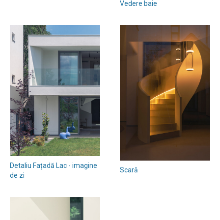
Vedere baie
Detaliu Fațadă Lac - imagine
Scară
de zi