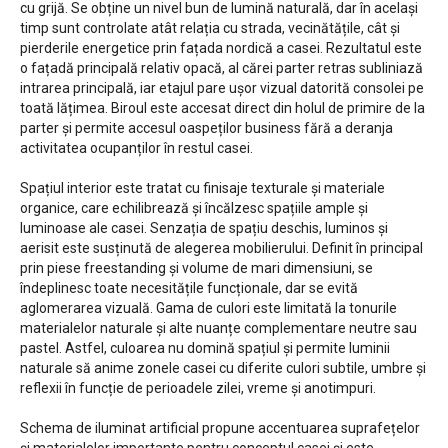
cu grijă. Se obține un nivel bun de lumină naturală, dar în același
timp sunt controlate atât relația cu strada, vecinătățile, cât și
pierderile energetice prin fațada nordică a casei. Rezultatul este
o fațadă principală relativ opacă, al cărei parter retras subliniază
intrarea principală, iar etajul pare ușor vizual datorită consolei pe
toată lățimea. Biroul este accesat direct din holul de primire de la
parter și permite accesul oaspeților business fără a deranja
activitatea ocupanților în restul casei.
Spațiul interior este tratat cu finisaje texturale și materiale
organice, care echilibrează și încălzesc spațiile ample și
luminoase ale casei. Senzația de spațiu deschis, luminos și
aerisit este susținută de alegerea mobilierului. Definit în principal
prin piese freestanding și volume de mari dimensiuni, se
îndeplinesc toate necesitățile funcționale, dar se evită
aglomerarea vizuală. Gama de culori este limitată la tonurile
materialelor naturale și alte nuanțe complementare neutre sau
pastel. Astfel, culoarea nu domină spațiul și permite luminii
naturale să anime zonele casei cu diferite culori subtile, umbre și
reflexii în funcție de perioadele zilei, vreme și anotimpuri.
Schema de iluminat artificial propune accentuarea suprafețelor
și materialelor importante pentru conceptul casei și este