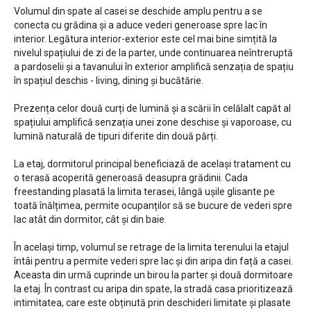
Volumul din spate al casei se deschide amplu pentru a se
conecta cu grădina și a aduce vederi generoase spre lac în
interior. Legătura interior-exterior este cel mai bine simțită la
nivelul spațiului de zi de la parter, unde continuarea neîntreruptă
a pardoselii și a tavanului în exterior amplifică senzația de spațiu
în spațiul deschis - living, dining și bucătărie.
Prezența celor două curți de lumină și a scării în celălalt capăt al
spațiului amplifică senzația unei zone deschise și vaporoase, cu
lumină naturală de tipuri diferite din două părți.
La etaj, dormitorul principal beneficiază de același tratament cu
o terasă acoperită generoasă deasupra grădinii. Cada
freestanding plasată la limita terasei, lângă ușile glisante pe
toată înălțimea, permite ocupanților să se bucure de vederi spre
lac atât din dormitor, cât și din baie.
În același timp, volumul se retrage de la limita terenului la etajul
întâi pentru a permite vederi spre lac și din aripa din față a casei.
Aceasta din urmă cuprinde un birou la parter și două dormitoare
la etaj. În contrast cu aripa din spate, la stradă casa prioritizează
intimitatea, care este obținută prin deschideri limitate și plasate