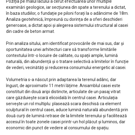
Poziția pe malul lacului a cerut efectuarea unor multiple
examinări geologice, iar secțiunea din spate a terenului a dictat,
în baza studiilor, o fundație pe piloni forați la o adâncime de 18m.
Analiza geotehnică, împreună cu dorința de a oferi deschideri
generoase, a dictat apoi și alegerea sistemului structural al casei
din cadre de beton armat.
Prin analiza sitului, am identificat provocările de mai sus, dar și
oportunitatea unei arhitecturi care să transforme limitările
contextului într-o locuire de calitate, cu spații ample, lumină
naturală, din abundență și o tratare selectivă a limitelor în funcție
de vederi, vecinătăți și reducerea consumului energetic al casei.
Volumetria s-a născut prin adaptarea la terenul adânc, dar
îngust, de aproximativ 11 metri lățime. Ansamblul casei este
constituit din două aripi distincte, articulate de un pasaj vitrat
care găzduiește scară elicoidală în centrul casei. Articulația
servește un rol multiplu: plasează scara deschisă ca element
sculptural în centrul casei, aduce lumină naturală abundentă prin
două curți de lumină retrase de la limitele terenului și facilitează
accesul în toate zonele casei printr-un hol plăcut și luminos, dar
economic din punct de vedere al consumului de spațiu.