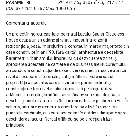
2
2
PARAMETRI:
RH:
P+1
/
S
:
320 m
/
S
:
217 m
/
d
u
2
POT:
33
/
CUT:
0.55
/
Cost:
1000 €/m
Comentariul autorului:
Un proiect în nordul capitalei pe malul Lacului Șaulei, Cloudless
House ocupă un sit adânc și relativ îngust, într-o zonă
rezidențială joasă. Împrejurimile constau în marea majoritate din
case construite în anii '90, fără calități arhitecturale deosebite.
Parametrii urbanismului, împreună cu dezvoltarea zonei și
apropierea acesteia de cartierele de business ale Bucureștiului,
au condus la construcția de case diverse, uneori masive atât ca
nivel de ocupare al terenului, cât și înălțime. Este și cazul
proprietății adiacente, care prezintă un parter înclinat și
construcții de trei niveluri plus mansardă pe majoritatea
adâncimii terenului, limitând semnificativ senzația de spațiu
deschis și posibilitatea utilizării luminii naturale pe direcția Est. În
schimb, situl are în general o orientare pozitivă în raport cu
punctele cardinale, cu soare abundent în grădina din spate spre
deschiderea lacului, Nordul aflându-se pe direcția străzii
principale.