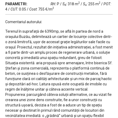
2
2
PARAMETRI:
RH:
P
/
S
:
318 m
/
S
:
255 m
/
POT:
d
u
2
4
/
CUT:
0.05
/
Cost:
755 €/m
Comentariul autorului:
Terenul în suprafață de 6390mp, se află în partea de nord a
orașului Buzău, delimitează un cartier de locuințe colective dintr-
o zonă limitrofă, ușor de accesat grație legăturilor sale facile cu
orașul. Proiectul, rezultat din inițiativa administrației, a fost menit
a fi parte dintr-un amplu proces de regenerare urbană, o soluție
concretă și imediată unui spațiu redundant, greu de folosit.
Situația existentă: aria propusă spre amenajare, între biserica Sf.
Ștefan și zona comercială, reprezenta o platformă continuă de
beton, ce susținea o desfășurare de construcții metalice, fără
funcțiune clară ori calități arhitecturale și un mix de parcaj haotic
și depozitări ad-hoc. Latura opusă este ocupată de imobile cu
regim de înălțime unitar și câteva accente vertical.
Propunerea: parcurgând câteva soluții alternative, ce au vizat fie
crearea unei zone dens construite, fie a unor construcții cu
structură ușoară, decizia a fost de a aduce un tip de spațiu
necesar și destinat în primul rând comunității de locuitori din
vecinătatea imediată: o „grădină” urbană și un spațiu flexibil