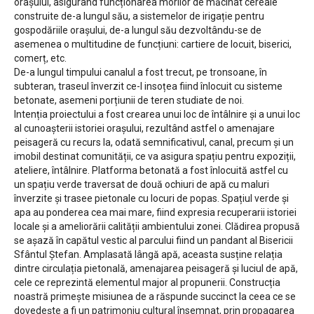
orașului, asigurând funcționarea morilor de măcinat cereale
construite de-a lungul său, a sistemelor de irigație pentru
gospodăriile orașului, de-a lungul său dezvoltându-se de
asemenea o multitudine de funcțiuni: cartiere de locuit, biserici,
comerț, etc.
De-a lungul timpului canalul a fost trecut, pe tronsoane, în
subteran, traseul înverzit ce-l insoțea fiind înlocuit cu sisteme
betonate, asemeni porțiunii de teren studiate de noi.
Intenția proiectului a fost crearea unui loc de întâlnire și a unui loc
al cunoașterii istoriei orașului, rezultând astfel o amenajare
peisageră cu recurs la, odată semnificativul, canal, precum și un
imobil destinat comunității, ce va asigura spațiu pentru expoziții,
ateliere, întâlnire. Platforma betonată a fost înlocuită astfel cu
un spațiu verde traversat de două ochiuri de apă cu maluri
înverzite și trasee pietonale cu locuri de popas. Spațiul verde și
apa au ponderea cea mai mare, fiind expresia recuperarii istoriei
locale și a ameliorării calității ambientului zonei. Clădirea propusă
se așază în capătul vestic al parcului fiind un pandant al Bisericii
Sfântul Ștefan. Amplasată lângă apă, aceasta susține relația
dintre circulația pietonală, amenajarea peisageră și luciul de apă,
cele ce reprezintă elementul major al propunerii. Construcția
noastră primește misiunea de a răspunde succinct la ceea ce se
dovedește a fi un patrimoniu cultural însemnat, prin propagarea