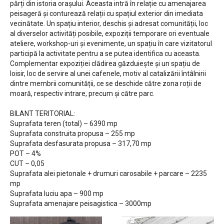
părți din istoria orașului. Aceasta intră în relație cu amenajarea
peisageră și conturează relații cu spațiul exterior din imediata
vecinătate. Un spațiu interior, deschis și adresat comunității, loc
al diverselor activități posibile, expoziții temporare ori eventuale
ateliere, workshop-uri și evenimente, un spațiu în care vizitatorul
participă la activitate pentru a se putea identifica cu aceasta.
Complementar expoziției clădirea găzduiește și un spațiu de
loisir, loc de servire al unei cafenele, motiv al catalizării întâlnirii
dintre membrii comunității, ce se deschide către zona roții de
moară, respectiv intrare, precum și către parc.
BILANT TERITORIAL:
Suprafata teren (total) – 6390 mp
Suprafata construita propusa – 255 mp
Suprafata desfasurata propusa – 317,70 mp
POT – 4%
CUT – 0,05
Suprafata alei pietonale + drumuri carosabile + parcare – 2235
mp
Suprafata luciu apa – 900 mp
Suprafata amenajare peisagistica – 3000mp