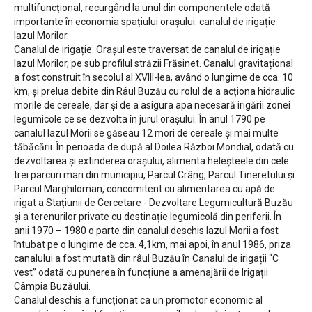
multifuncțional, recurgând la unul din componentele odată
importante în economia spațiului orașului: canalul de irigație
Iazul Morilor.
Canalul de irigație: Orașul este traversat de canalul de irigație
Iazul Morilor, pe sub profilul străzii Frăsinet. Canalul gravitațional
a fost construit în secolul al XVIII-lea, având o lungime de cca. 10
km, și prelua debite din Râul Buzău cu rolul de a acționa hidraulic
morile de cereale, dar și de a asigura apa necesară irigării zonei
legumicole ce se dezvolta în jurul orașului. În anul 1790 pe
canalul Iazul Morii se găseau 12 mori de cereale și mai multe
tăbăcării. În perioada de după al Doilea Război Mondial, odată cu
dezvoltarea și extinderea orașului, alimenta heleșteele din cele
trei parcuri mari din municipiu, Parcul Crâng, Parcul Tineretului și
Parcul Marghiloman, concomitent cu alimentarea cu apă de
irigat a Stațiunii de Cercetare - Dezvoltare Legumicultură Buzău
și a terenurilor private cu destinație legumicolă din periferii. În
anii 1970 – 1980 o parte din canalul deschis Iazul Morii a fost
întubat pe o lungime de cca. 4,1km, mai apoi, în anul 1986, priza
canalului a fost mutată din râul Buzău în Canalul de irigații “C
vest” odată cu punerea în funcțiune a amenajării de Irigații
Câmpia Buzăului.
Canalul deschis a funcționat ca un promotor economic al