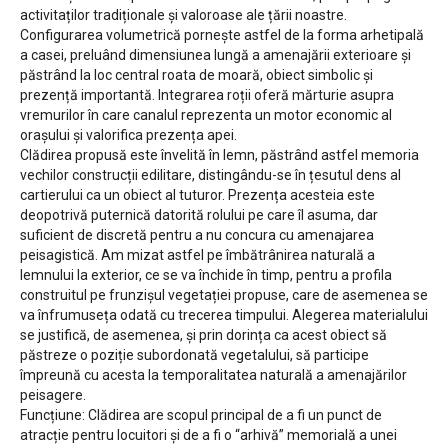
activitaților tradiționale și valoroase ale țării noastre.
Configurarea volumetrică pornește astfel de la forma arhetipală
a casei, preluând dimensiunea lungă a amenajării exterioare și
păstrând la loc central roata de moară, obiect simbolic și
prezență importantă. Integrarea roții oferă mărturie asupra
vremurilor în care canalul reprezenta un motor economic al
orașului și valorifica prezența apei.
Clădirea propusă este învelită în lemn, păstrând astfel memoria
vechilor construcții edilitare, distingându-se în țesutul dens al
cartierului ca un obiect al tuturor. Prezența acesteia este
deopotrivă puternică datorită rolului pe care îl asuma, dar
suficient de discretă pentru a nu concura cu amenajarea
peisagistică. Am mizat astfel pe îmbătrânirea naturală a
lemnului la exterior, ce se va închide în timp, pentru a profila
construitul pe frunzișul vegetației propuse, care de asemenea se
va înfrumuseța odată cu trecerea timpului. Alegerea materialului
se justifică, de asemenea, și prin dorința ca acest obiect să
păstreze o poziție subordonată vegetalului, să participe
împreună cu acesta la temporalitatea naturală a amenajărilor
peisagere.
Funcțiune: Clădirea are scopul principal de a fi un punct de
atracție pentru locuitori și de a fi o “arhivă” memorială a unei