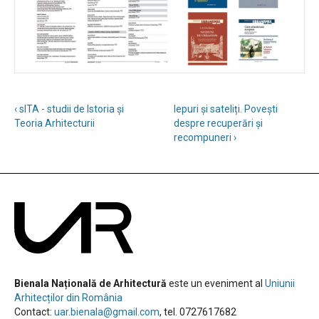
‹ sITA - studii de Istoria și
Iepuri și sateliți. Povești
Teoria Arhitecturii
despre recuperări și
recompuneri ›
Bienala Națională de Arhitectură
este un eveniment al
Uniunii
Arhitecților din România
Contact:
uar.bienala@gmail.com
, tel. 0727617682