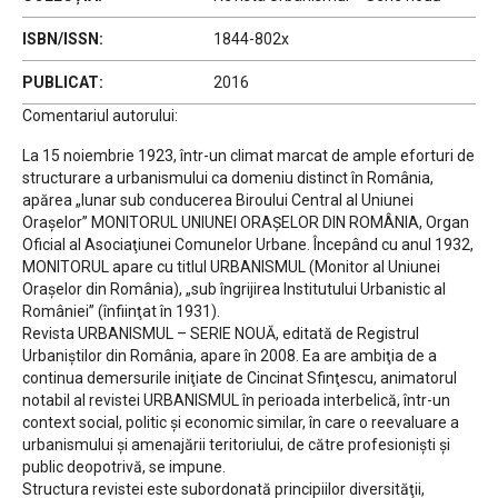
ISBN/ISSN:
1844-802x
PUBLICAT:
2016
Comentariul autorului:
La 15 noiembrie 1923, într-un climat marcat de ample eforturi de
structurare a urbanismului ca domeniu distinct în România,
apărea „lunar sub conducerea Biroului Central al Uniunei
Oraşelor” MONITORUL UNIUNEI ORAŞELOR DIN ROMÂNIA, Organ
Oficial al Asociaţiunei Comunelor Urbane. Începând cu anul 1932,
MONITORUL apare cu titlul URBANISMUL (Monitor al Uniunei
Oraşelor din România), „sub îngrijirea Institutului Urbanistic al
României” (înfiinţat în 1931).
Revista URBANISMUL – SERIE NOUĂ, editată de Registrul
Urbaniştilor din România, apare în 2008. Ea are ambiţia de a
continua demersurile iniţiate de Cincinat Sfinţescu, animatorul
notabil al revistei URBANISMUL în perioada interbelică, într-un
context social, politic şi economic similar, în care o reevaluare a
urbanismului şi amenajării teritoriului, de către profesionişti şi
public deopotrivă, se impune.
Structura revistei este subordonată principiilor diversităţii,