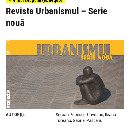
Premiul secțiunii (ex aequo)
Revista Urbanismul – Serie
nouă
AUTOR(I):
Șerban Popescu-Criveanu, Ileana
Tureanu, Gabriel Pascariu