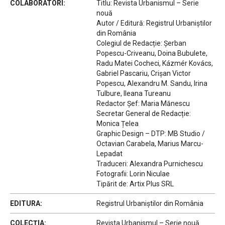
COLABORATORI:
Titlu: Revista Urbanismul – Serie
nouă
Autor / Editură: Registrul Urbaniștilor
din România
Colegiul de Redacție: Șerban
Popescu-Criveanu, Doina Bubulete,
Radu Matei Cocheci, Kázmér Kovács,
Gabriel Pascariu, Crișan Victor
Popescu, Alexandru M. Sandu, Irina
Tulbure, Ileana Tureanu
Redactor Șef: Maria Mănescu
Secretar General de Redacție:
Monica Țelea
Graphic Design – DTP: MB Studio /
Octavian Carabela, Marius Marcu-
Lepadat
Traduceri: Alexandra Purnichescu
Fotografii: Lorin Niculae
Tipărit de: Artix Plus SRL
EDITURA:
Registrul Urbaniștilor din România
COLECȚIA:
Revista Urbanismul – Serie nouă