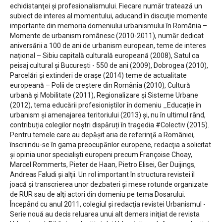
echidistanţei și profesionalismului. Fiecare număr tratează un
subiect de interes al momentului, aducand în discuţie momente
importante din memoria domeniului urbanismului în România –
Momente de urbanism românesc (2010-2011), număr dedicat
aniversării a 100 de ani de urbanism european, teme de interes
național – Sibiu capitală culturală europeană (2008), Satul ca
peisaj cultural şi Bucureşti - 550 de ani (2009), Dobrogea (2010),
Parcelări și extinderi de orașe (2014) teme de actualitate
europeană – Polii de creştere din România (2010), Cultură
urbană și Mobilitate (2011), Regionalizare și Sisteme Urbane
(2012), tema educării profesioniștilor în domeniu _Educație în
urbanism și amenajarea teritoriului (2013) și, nu în ultimul rând,
contribuția colegilor noștri dispăruți în tragedia #Colectiv (2015).
Pentru temele care au depăşit aria de referinţă a României,
înscriindu-se în gama preocupărilor europene, redacţia a solicitat
şi opinia unor specialiști europeni precum Françoise Choay,
Marcel Rommerts, Pieter de Haan, Pietro Elisei, Ger Duijings,
Andreas Faludi şi alţii. Un rol important în structura revistei îl
joacă şi transcrierea unor dezbateri şi mese rotunde organizate
de RUR sau de alţi actori din domeniu pe tema Dosarului.
Începând cu anul 2011, colegiul şi redacţia revistei Urbanismul -
Serie nouă au decis reluarea unui alt demers iniţiat de revista